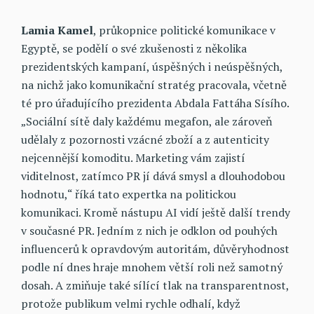
Lamia Kamel
, průkopnice politické komunikace v
Egyptě, se podělí o své zkušenosti z několika
prezidentských kampaní, úspěšných i neúspěšných,
na nichž jako komunikační stratég pracovala, včetně
té pro úřadujícího prezidenta Abdala Fattáha Sísího.
„Sociální sítě daly každému megafon, ale zároveň
udělaly z pozornosti vzácné zboží a z autenticity
nejcennější komoditu. Marketing vám zajistí
viditelnost, zatímco PR jí dává smysl a dlouhodobou
hodnotu,“ říká tato expertka na politickou
komunikaci. Kromě nástupu AI vidí ještě další trendy
v současné PR. Jedním z nich je odklon od pouhých
influencerů k opravdovým autoritám, důvěryhodnost
podle ní dnes hraje mnohem větší roli než samotný
dosah. A zmiňuje také sílící tlak na transparentnost,
protože publikum velmi rychle odhalí, když