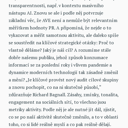
transparentnosti, např. v kontextu masivního
nástupu AI. Znovu se ale i podle něj potvrzuje
základní věc, že AVE není a nemůže být relevantním
měřítkem hodnoty PR. A připomíná, že nejde o to
vykazovat a měřit samotnou aktivitu, ale daleko spíše
se soustředit na klíčové strategické otázky: Proč to
vlastně děláme? Jaký je náš cíl? A rozumíme stále
dobře našemu publiku, jehož způsob konzumace
informací se za poslední roky i vlivem pandemie a
dynamice moderních technologií tak zásadně změnil
a mění? „Je klíčové provést nový audit cílové skupiny
a znovu pochopit, co na ni skutečně působí,“
zdůrazňuje Richard Bagnall. Zásahy, zmínky, tonalita,
engagement na sociálních sítí, to všechno jsou
metriky aktivity. Podle něj je ale nutné jít dál, zjistit,
co se po naší aktivitě skutečně změnilo, a to v oblasti
toho, co si lidé reálně myslí a co pak reálně dělají.