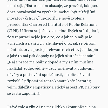
na okraji. „Historie nám ukazuje, že právě ti, kdo jsou
dnes považováni za vyvrhele, mohou být zítřejšími
inovátory či lídry,“ upozorňuje nově zvolená
prezidentka Chartered Institute of Public Relations
(CIPR). U firem stejně jako u jednotlivých států platí,
že v reputaci nejde jen o to, co a jak se o náš píše
v médiích a na sítích, ale hlavně o to, jak se přitom
mění názory a postoje relevantních cílových skupin
a jaké to má pak dopady na jejich skutečné jednání.
„Naše práce má reálný dopad a my s ním musíme
nakládat zodpovědně – vždy směřovat k budování
důvěry a posilování společnosti, nikoliv k živení
rozkolů,“ připomíná tento komunikační stratég
velmi důležitý empatický a etický aspekt PR, na který
se často zapomíná.
Právě role a vliv AI na mezilidskou komunikaci a na