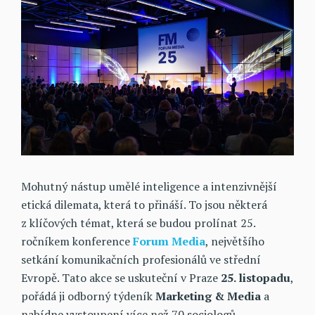
Mohutný nástup umělé inteligence a intenzivnější
etická dilemata, která to přináší. To jsou některá
z klíčových témat, která se budou prolínat 25.
ročníkem konference
Forum Media
, největšího
setkání komunikačních profesionálů ve střední
Evropě. Tato akce se uskuteční v Praze
25. listopadu
,
pořádá ji odborný týdeník
Marketing & Media
a
nabídne vystoupení více než 70 sociologů,