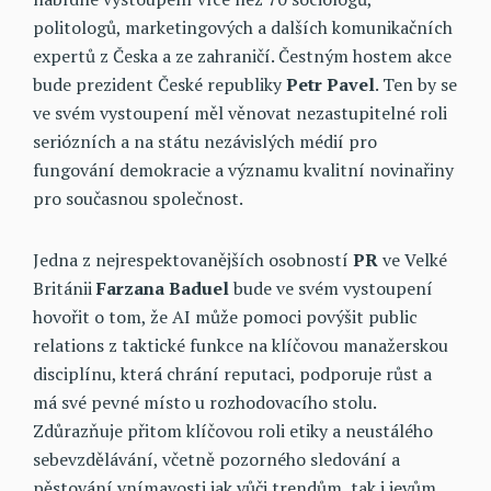
politologů, marketingových a dalších komunikačních
expertů z Česka a ze zahraničí. Čestným hostem akce
bude prezident České republiky
Petr Pavel
. Ten by se
ve svém vystoupení měl věnovat nezastupitelné roli
seriózních a na státu nezávislých médií pro
fungování demokracie a významu kvalitní novinařiny
pro současnou společnost.
Jedna z nejrespektovanějších osobností
PR
ve Velké
Británii
Farzana Baduel
bude ve svém vystoupení
hovořit o tom, že AI může pomoci povýšit public
relations z taktické funkce na klíčovou manažerskou
disciplínu, která chrání reputaci, podporuje růst a
má své pevné místo u rozhodovacího stolu.
Zdůrazňuje přitom klíčovou roli etiky a neustálého
sebevzdělávání, včetně pozorného sledování a
pěstování vnímavosti jak vůči trendům, tak i jevům