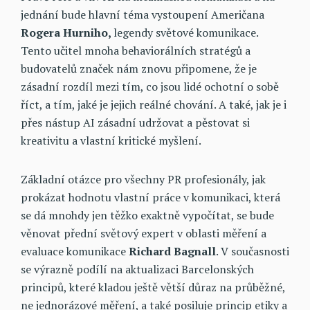
jednání bude hlavní téma vystoupení Američana
Rogera Hurniho,
legendy světové komunikace.
Tento učitel mnoha behaviorálních stratégů a
budovatelů značek nám znovu připomene, že je
zásadní rozdíl mezi tím, co jsou lidé ochotní o sobě
říct, a tím, jaké je jejich reálné chování. A také, jak je i
přes nástup AI zásadní udržovat a pěstovat si
kreativitu a vlastní kritické myšlení.
Základní otázce pro všechny PR profesionály, jak
prokázat hodnotu vlastní práce v komunikaci, která
se dá mnohdy jen těžko exaktně vypočítat, se bude
věnovat přední světový expert v oblasti měření a
evaluace komunikace
Richard Bagnall
. V současnosti
se výrazně podílí na aktualizaci Barcelonských
principů, které kladou ještě větší důraz na průběžné,
ne jednorázové měření, a také posiluje princip etiky a