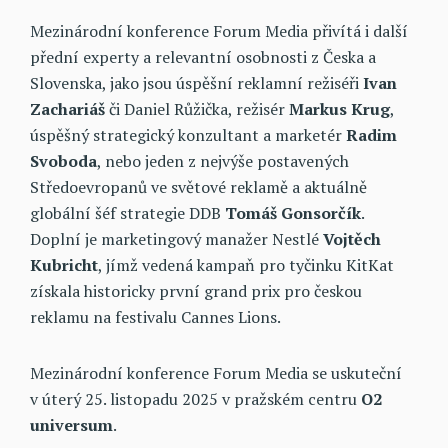
Mezinárodní konference Forum Media přivítá i další
přední experty a relevantní osobnosti z Česka a
Slovenska, jako jsou úspěšní reklamní režiséři
Ivan
Zachariáš
či Daniel Růžička, režisér
Markus Krug
,
úspěšný strategický konzultant a marketér
Radim
Svoboda
, nebo jeden z nejvýše postavených
Středoevropanů ve světové reklamě a aktuálně
globální šéf strategie DDB
Tomáš Gonsorčík
.
Doplní je marketingový manažer Nestlé
Vojtěch
Kubricht
, jímž vedená kampaň pro tyčinku KitKat
získala historicky první grand prix pro českou
reklamu na festivalu Cannes Lions.
Mezinárodní konference Forum Media se uskuteční
v úterý 25. listopadu 2025 v pražském centru
O2
universum
.