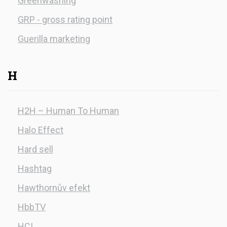
Greenwashing
GRP - gross rating point
Guerilla marketing
H
H2H – Human To Human
Halo Effect
Hard sell
Hashtag
Hawthornův efekt
HbbTV
HCI