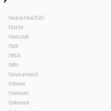
F
Face to Face (F2F)
First try
Flash mob
Flattr
FMCG
fMRI
Focus group(s)
Follower
Freemium
Frekvence