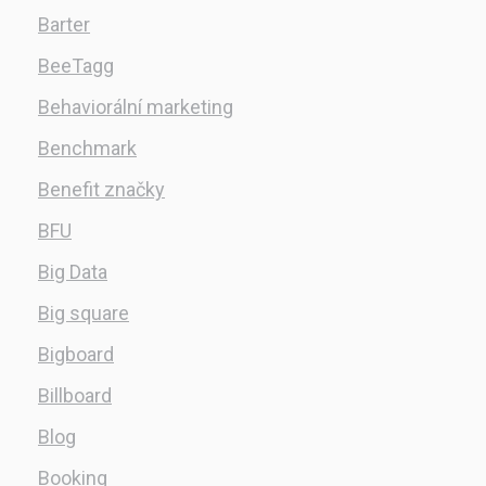
Barter
BeeTagg
Behaviorální marketing
Benchmark
Benefit značky
BFU
Big Data
Big square
Bigboard
Billboard
Blog
Booking