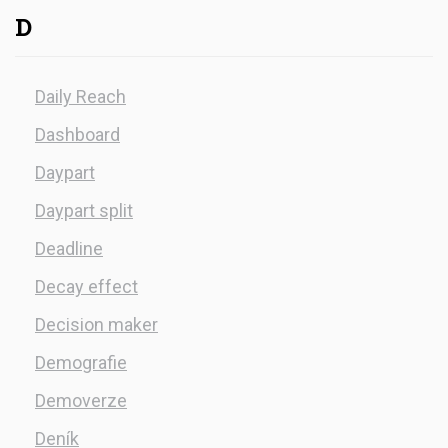
D
Daily Reach
Dashboard
Daypart
Daypart split
Deadline
Decay effect
Decision maker
Demografie
Demoverze
Deník