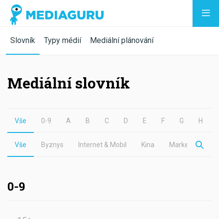
Slovník
Typy médií
Mediální plánování
Mediální slovník
Vše
0-9
A
B
C
D
E
F
G
H
I
Vše
Byznys
Internet & Mobil
Kina
Marketing
M
0-9