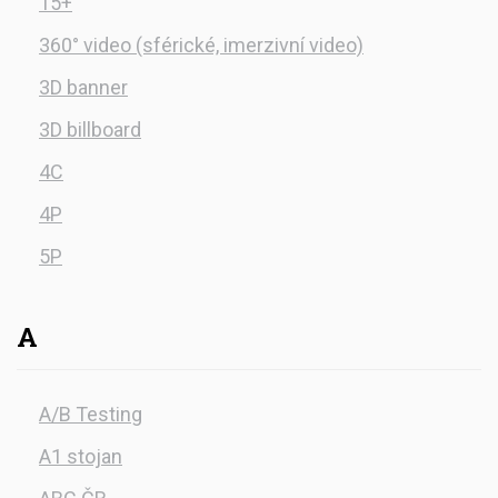
15+
360° video (sférické, imerzivní video)
3D banner
3D billboard
4C
4P
5P
A
A/B Testing
A1 stojan