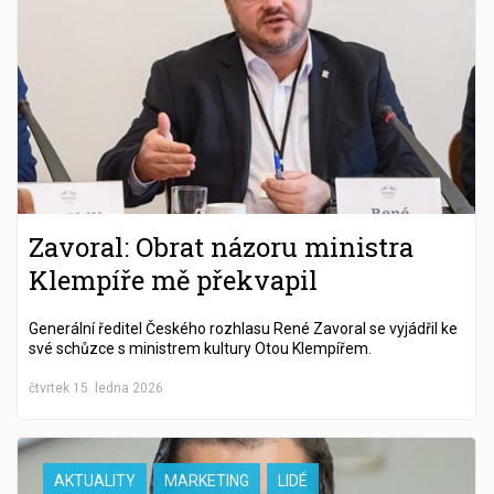
Zavoral: Obrat názoru ministra
Klempíře mě překvapil
Generální ředitel Českého rozhlasu René Zavoral se vyjádřil ke
své schůzce s ministrem kultury Otou Klempířem.
čtvrtek 15. ledna 2026
AKTUALITY
MARKETING
LIDÉ