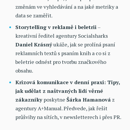
změnám ve vyhledávání a na jaké metriky a
data se zaměřit.
Storytelling v reklamě i beletrii
–
kreativní ředitel agentury Socialsharks
Daniel Krásný
ukáže, jak se prolíná psaní
reklamních textů s psaním knih a co si z
beletrie odnést pro tvorbu značkového
obsahu.
Krizová komunikace v denní praxi: Tipy,
jak udělat z naštvaných lidí věrné
zákazníky
poskytne
Šárka Hamanová
z
agentury A+Manual. Předvede, jak řešit
průšvihy na sítích, v newsletterech i přes PR.