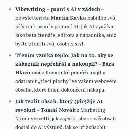
Vibewriting – psaní s AI v zádech
–
newsletterista
Martin Kavka
nabídne svůj
přístup k psaní s pomocí AI: jak AI využívat
jako beta čtenáře, editora a nápadníka, aniž
byste ztratili svůj osobitý styl.
Třením vzniká teplo: Jak na to, aby se
zákazník nepřehřál a nakoupil?
–
Bára
Hlavicová
z Komuniké pomůže najít a
odstranit „třecí plochy“ ve vašem webovém
obsahu, které brání dokončení nákupu.
Jak tvořit obsah, který (pře)žije AI
revoluci
–
Tomáš Novák
z Marketing
Miner vysvětlí, jak zajistit, aby se váš obsah
dostal do AI výstupů, jak se přizpůsobit