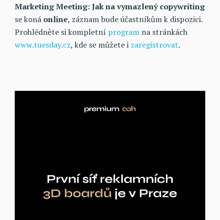
Marketing Meeting: Jak na vymazlený copywriting
se koná
online
, záznam bude účastníkům k dispozici.
Prohlédněte si kompletní
program
na stránkách
www.tuesday.cz
, kde se můžete i
zaregistrovat
.