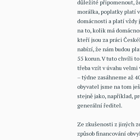
důležité připomenout, že
morálka, poplatky platí
domácnosti a platí vždy 
na to, kolik má domácnost
kteří jsou za práci Česk
nabízí, že nám budou plat
55 korun. V tuto chvíli 
třeba vzít v úvahu velm
– týdne zasáhneme až 40
obyvatel jsme na tom je
stejně jako, například, p
generální ředitel.
Ze zkušenosti z jiných z
způsob financování obvy