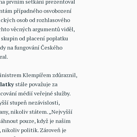
 na prvním setkání prezentoval
antám případného osvobození
nických osob od rozhlasového
ěchto věcných argumentů viděl,
 skupin od placení poplatku
ady na fungování Českého
ral.
 ministrem Klempířem zdůraznil,
latky
stále považuje za
ncování médií veřejné služby.
šší stupeň nezávislosti,
any, nikoliv státem. „Nejvyšší
sáhnout pouze, když je našim
nikoliv politik. Zároveň je