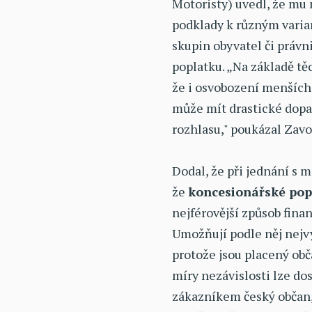
Motoristy) uvedl, že mu
podklady k různým vari
skupin obyvatel či práv
poplatku. „Na základě t
že i osvobození menších
může mít drastické dop
rozhlasu," poukázal Zavo
Dodal, že při jednání s
že
koncesionářské pop
nejférovější způsob fina
Umožňují podle něj nejvy
protože jsou placený obč
míry nezávislosti lze do
zákazníkem český občan, 