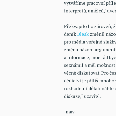
vytváříme pracovní přílež
interpretů, umělců," uve
Překvapilo ho zároveň, ž
deník
Blesk
změnil názor
pro média veřejné služby
změnu názoru argumentuj
a informace, moc rád by
seznámil a měl možnost 
věcně diskutovat. Pro čes
dědictví je příliš mnoho
rozhodnutí dělali náhle 
diskuze,“ uzavřel.
-mav-