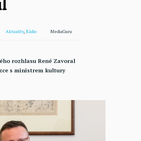
l
Aktuality
,
Rádio
MediaGuru
kého rozhlasu René Zavoral
ůzce s ministrem kultury