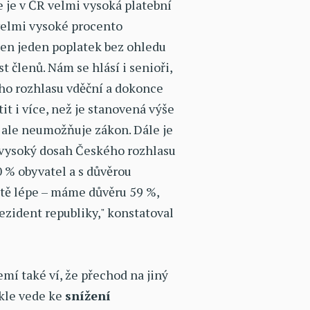
 je v ČR velmi vysoká platební
 velmi vysoké procento
jen jeden poplatek bez ohledu
 členů. Nám se hlásí i senioři,
ého rozhlasu vděční a dokonce
it i více, než je stanovená výše
to ale neumožňuje zákon. Dále je
i vysoký dosah Českého rozhlasu
 % obyvatel a s důvěrou
ště lépe – máme důvěru 59 %,
rezident republiky," konstatoval
emí také ví, že přechod na jiný
kle vede ke
snížení