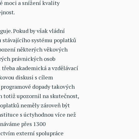
é moci a snížení kvality
ejnost.
guje. Pokud by však vládní
u stávajícího systému poplatků
bození některých věkových
erých právnických osob
či třeba akademická a vzdělávací
akovou diskusi s cílem
i programové dopady takových
 totiž upozornil na skutečnost,
poplatků neměly zároveň být
instituce s úctyhodnou více než
stnáváme přes 1300
ctvím externí spolupráce