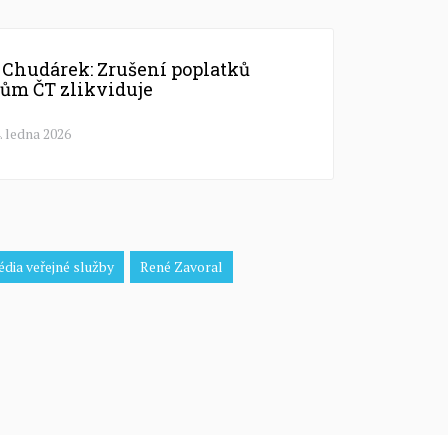
 Chudárek: Zrušení poplatků
rům ČT zlikviduje
. ledna 2026
dia veřejné služby
René Zavoral