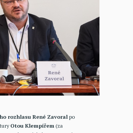
ho rozhlasu René Zavoral
po
ltury
Otou Klempířem
(za