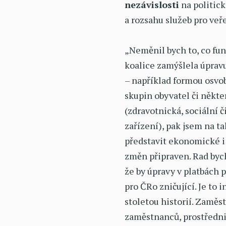
nezávislosti
na politick
a rozsahu služeb pro veř
„Neměnil bych to, co fun
koalice zamýšlela úprav
– například formou osvo
skupin obyvatel či někt
(zdravotnická, sociální 
zařízení), pak jsem na t
představit ekonomické 
změn připraven. Rad bych
že by úpravy v platbách 
pro ČRo zničující. Je to 
stoletou historií. Zamě
zaměstnanců, prostředni