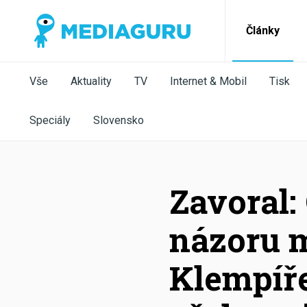
Články
Vše
Aktuality
TV
Internet & Mobil
Tisk
Speciály
Slovensko
Zavoral:
názoru m
Klempíř