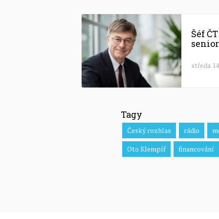
Šéf ČT
senio
středa 14
Tagy
Český rozhlas
rádio
mé
Oto Klempíř
financování