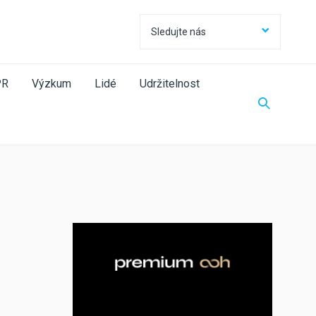
Sledujte nás
Sledujte nás
Facebook
PR
Výzkum
Lidé
Udržitelnost
Twitter
LinkedIn
Instagram
RSS