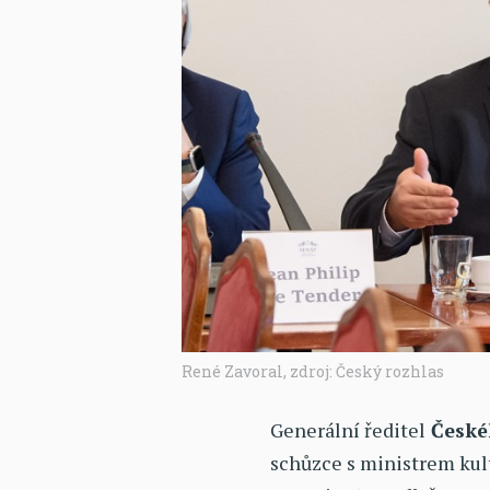
René Zavoral, zdroj: Český rozhlas
Generální ředitel
České
schůzce s ministrem ku