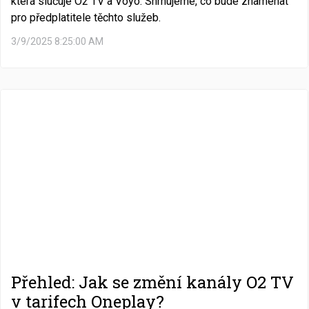
která slučuje O2 TV a Voyo. Shrnujeme, co bude znamenat
pro předplatitele těchto služeb.
3/9/2025 8:25:00 AM
Přehled: Jak se změní kanály O2 TV
v tarifech Oneplay?