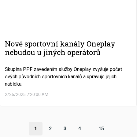
Nové sportovní kanály Oneplay
nebudou u jiných operátorů
Skupina PPF zavedením služby Oneplay zvyšuje počet
svých původních sportovních kanálů a upravuje jejich
nabídku.
2/26/2025 7:20:00 AM
1
2
3
4
...
15