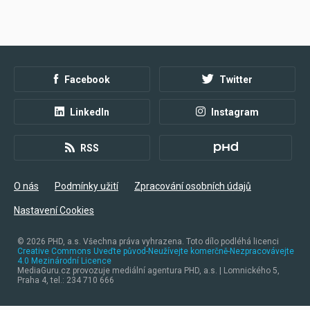
Facebook
Twitter
LinkedIn
Instagram
RSS
O nás
Podmínky užití
Zpracování osobních údajů
Nastavení Cookies
© 2026
PHD, a.s. Všechna práva vyhrazena. Toto dílo podléhá licenci
Creative Commons Uveďte původ-Neužívejte komerčně-Nezpracovávejte
4.0 Mezinárodní Licence
MediaGuru.cz provozuje mediální agentura PHD, a.s. | Lomnického 5,
Praha 4, tel.: 234 710 666