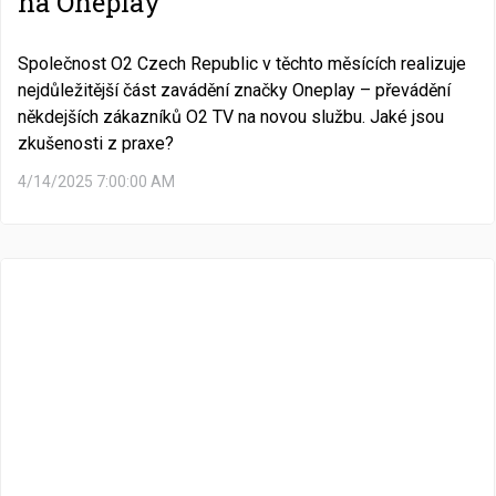
na Oneplay
Společnost O2 Czech Republic v těchto měsících realizuje
nejdůležitější část zavádění značky Oneplay – převádění
někdejších zákazníků O2 TV na novou službu. Jaké jsou
zkušenosti z praxe?
4/14/2025 7:00:00 AM