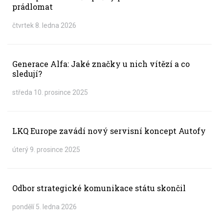
prádlomat
čtvrtek 8. ledna 2026
Generace Alfa: Jaké značky u nich vítězí a co
sledují?
středa 10. prosince 2025
LKQ Europe zavádí nový servisní koncept Autofy
úterý 9. prosince 2025
Odbor strategické komunikace státu skončil
pondělí 5. ledna 2026