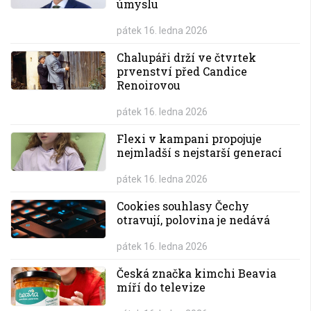
úmyslu
pátek 16. ledna 2026
Chalupáři drží ve čtvrtek
prvenství před Candice
Renoirovou
pátek 16. ledna 2026
Flexi v kampani propojuje
nejmladší s nejstarší generací
pátek 16. ledna 2026
Cookies souhlasy Čechy
otravují, polovina je nedává
pátek 16. ledna 2026
Česká značka kimchi Beavia
míří do televize