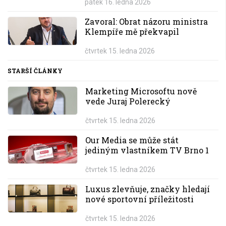
pátek 16. ledna 2026
Zavoral: Obrat názoru ministra
Klempíře mě překvapil
čtvrtek 15. ledna 2026
STARŠÍ ČLÁNKY
Marketing Microsoftu nově
vede Juraj Polerecký
čtvrtek 15. ledna 2026
Our Media se může stát
jediným vlastníkem TV Brno 1
čtvrtek 15. ledna 2026
Luxus zlevňuje, značky hledají
nové sportovní příležitosti
čtvrtek 15. ledna 2026