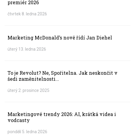
premiér 2026
čtvrtek 8. ledna 2026
Marketing McDonald’s nově řídí Jan Diehel
úterý 13. ledna 2026
To je Revolut? Ne, Spořitelna. Jak neskončit v
šedi zaměnitelnosti...
úterý 2. prosince 2025
Marketingové trendy 2026: AI, krátká videa i
vodcasty
pondělí 5. ledna 2026