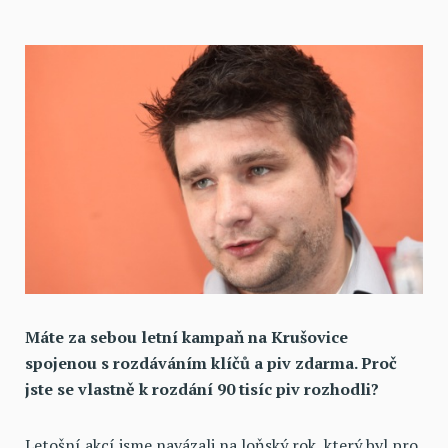
Máte za sebou letní kampaň na Krušovice
spojenou s rozdáváním klíčů a piv zdarma. Proč
jste se vlastně k rozdání 90 tisíc piv rozhodli?
Letošní akcí jsme navázali na loňský rok, který byl pro