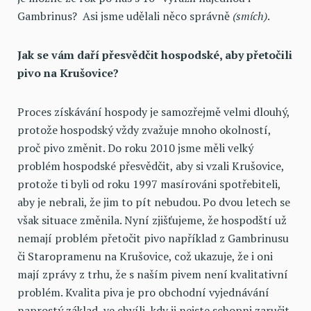
Gambrinus? Asi jsme udělali něco správně
(smích)
.
Jak se vám daří přesvědčit hospodské, aby přetočili
pivo na Krušovice?
Proces získávání hospody je samozřejmě velmi dlouhý,
protože hospodský vždy zvažuje mnoho okolností,
proč pivo změnit. Do roku 2010 jsme měli velký
problém hospodské přesvědčit, aby si vzali Krušovice,
protože ti byli od roku 1997 masírováni spotřebiteli,
aby je nebrali, že jim to pít nebudou. Po dvou letech se
však situace změnila. Nyní zjišťujeme, že hospodští už
nemají problém přetočit pivo například z Gambrinusu
či Staropramenu na Krušovice, což ukazuje, že i oni
mají zprávy z trhu, že s naším pivem není kvalitativní
problém. Kvalita piva je pro obchodní vyjednávání
naprostý základ, ve chvíli, kdy ji nejste schopni zaručit,