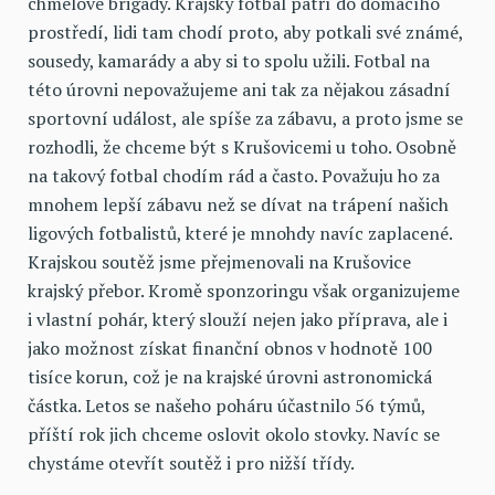
chmelové brigády. Krajský fotbal patří do domácího
prostředí, lidi tam chodí proto, aby potkali své známé,
sousedy, kamarády a aby si to spolu užili. Fotbal na
této úrovni nepovažujeme ani tak za nějakou zásadní
sportovní událost, ale spíše za zábavu, a proto jsme se
rozhodli, že chceme být s Krušovicemi u toho. Osobně
na takový fotbal chodím rád a často. Považuju ho za
mnohem lepší zábavu než se dívat na trápení našich
ligových fotbalistů, které je mnohdy navíc zaplacené.
Krajskou soutěž jsme přejmenovali na Krušovice
krajský přebor. Kromě sponzoringu však organizujeme
i vlastní pohár, který slouží nejen jako příprava, ale i
jako možnost získat finanční obnos v hodnotě 100
tisíce korun, což je na krajské úrovni astronomická
částka. Letos se našeho poháru účastnilo 56 týmů,
příští rok jich chceme oslovit okolo stovky. Navíc se
chystáme otevřít soutěž i pro nižší třídy.