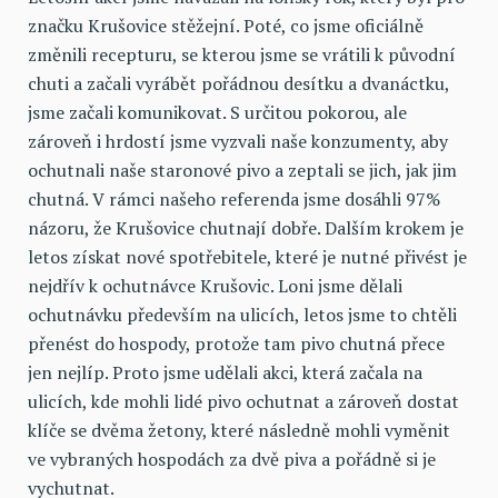
značku Krušovice stěžejní. Poté, co jsme oficiálně
změnili recepturu, se kterou jsme se vrátili k původní
chuti a začali vyrábět pořádnou desítku a dvanáctku,
jsme začali komunikovat. S určitou pokorou, ale
zároveň i hrdostí jsme vyzvali naše konzumenty, aby
ochutnali naše staronové pivo a zeptali se jich, jak jim
chutná. V rámci našeho referenda jsme dosáhli 97%
názoru, že Krušovice chutnají dobře. Dalším krokem je
letos získat nové spotřebitele, které je nutné přivést je
nejdřív k ochutnávce Krušovic. Loni jsme dělali
ochutnávku především na ulicích, letos jsme to chtěli
přenést do hospody, protože tam pivo chutná přece
jen nejlíp. Proto jsme udělali akci, která začala na
ulicích, kde mohli lidé pivo ochutnat a zároveň dostat
klíče se dvěma žetony, které následně mohli vyměnit
ve vybraných hospodách za dvě piva a pořádně si je
vychutnat.