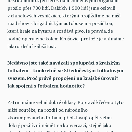
naši komunitu. Jen letos nám chmelovými brigádami
prošlo přes 700 lidí. Dalších 1 500 lidí jsme oslovili
v chmelových vesničkách, kterými projíždíme na naší
road show s brigádnickým autobusem a posádkou,
která hraje na kytaru a rozdává pivo. Je pravda, že
hodně operujeme kolem Krušovic, protože je vnímáme
jako srdeční záležitost.
Nedávno jste také navázali spolupráci s krajským
fotbalem – konkrétně se Středočeským fotbalovým
svazem. Proč právě propojení na krajské úrovni?
Jak spojení s fotbalem hodnotíte?
Zatím máme velmi dobré ohlasy. Popravdě řečeno tyto
nižší soutěže, na rozdíl od národního
zkorumpovaného fotbalu, představují opět velmi
dobrý pozitivní námět na konverzaci, stejně jako