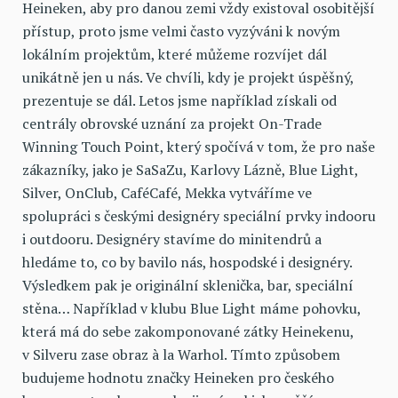
Heineken, aby pro danou zemi vždy existoval osobitější
přístup, proto jsme velmi často vyzýváni k novým
lokálním projektům, které můžeme rozvíjet dál
unikátně jen u nás. Ve chvíli, kdy je projekt úspěšný,
prezentuje se dál. Letos jsme například získali od
centrály obrovské uznání za projekt On-Trade
Winning Touch Point, který spočívá v tom, že pro naše
zákazníky, jako je SaSaZu, Karlovy Lázně, Blue Light,
Silver, OnClub, CaféCafé, Mekka vytváříme ve
spolupráci s českými designéry speciální prvky indooru
i outdooru. Designéry stavíme do minitendrů a
hledáme to, co by bavilo nás, hospodské i designéry.
Výsledkem pak je originální sklenička, bar, speciální
stěna… Například v klubu Blue Light máme pohovku,
která má do sebe zakomponované zátky Heinekenu,
v Silveru zase obraz à la Warhol. Tímto způsobem
budujeme hodnotu značky Heineken pro českého