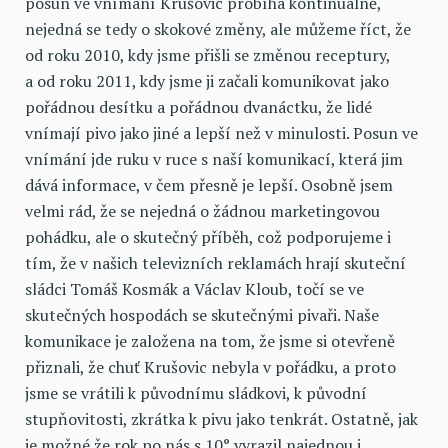
posun ve vnímání Krušovic probíhá kontinuálně,
nejedná se tedy o skokové změny, ale můžeme říct, že
od roku 2010, kdy jsme přišli se změnou receptury,
a od roku 2011, kdy jsme ji začali komunikovat jako
pořádnou desítku a pořádnou dvanáctku, že lidé
vnímají pivo jako jiné a lepší než v minulosti. Posun ve
vnímání jde ruku v ruce s naší komunikací, která jim
dává informace, v čem přesně je lepší. Osobně jsem
velmi rád, že se nejedná o žádnou marketingovou
pohádku, ale o skutečný příběh, což podporujeme i
tím, že v našich televizních reklamách hrají skuteční
sládci Tomáš Kosmák a Václav Kloub, točí se ve
skutečných hospodách se skutečnými pivaři. Naše
komunikace je založena na tom, že jsme si otevřeně
přiznali, že chuť Krušovic nebyla v pořádku, a proto
jsme se vrátili k původnímu sládkovi, k původní
stupňovitosti, zkrátka k pivu jako tenkrát. Ostatně, jak
je možné že rok po nás s 10° vyrazil najednou i