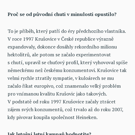
Proč se od původní chuti v minulosti opustilo?
To je příběh, který patří do éry předchozího vlastníka.
V roce 1997 Krušovice v České republice výrazně
expandovaly, dokonce dosáhly rekordního milionu
hektolitrů, ale potom se začalo experimentovat
s chutí, upravil se chuťový profil, který vyhovoval spíše
německému než českému konzumentovi. Krušovice tak
velmi rychle ztratily sympatie, v kuloárech se mu
začalo říkat europivo, což znamenalo velký problém
pro vnímanou kvalitu Krušovic jako takových.
V podstatě od roku 1997 Krušovice začaly ztrácet
zájem svých konzumentů, což trvalo až do roku 2007,
kdy pivovar koupila společnost Heineken.
Jak letošní letní kampaň hodnotíte?