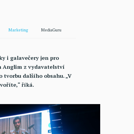
Marketing
MediaGuru
y i galavečery jen pro
n Anglim z vydavatelství
 tvorbu dalšího obsahu. „V
oříte,“ říká.