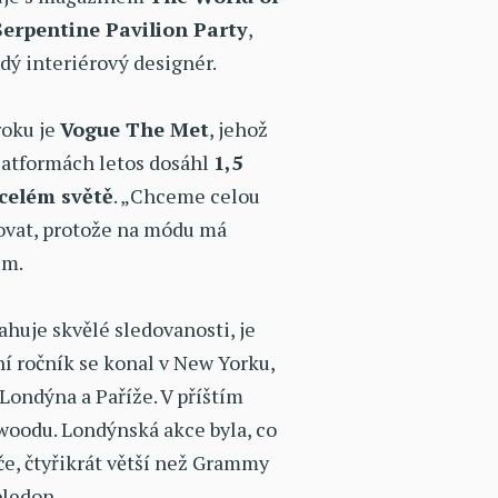
Serpentine Pavilion Party
,
dý interiérový designér.
oku je
Vogue The Met
, jehož
latformách letos dosáhl
1,5
 celém světě
. „Chceme celou
zovat, protože na módu má
im.
huje skvělé sledovanosti, je
ní ročník se konal v New Yorku,
Londýna a Paříže. V příštím
woodu. Londýnská akce byla, co
e, čtyřikrát větší než Grammy
bledon.