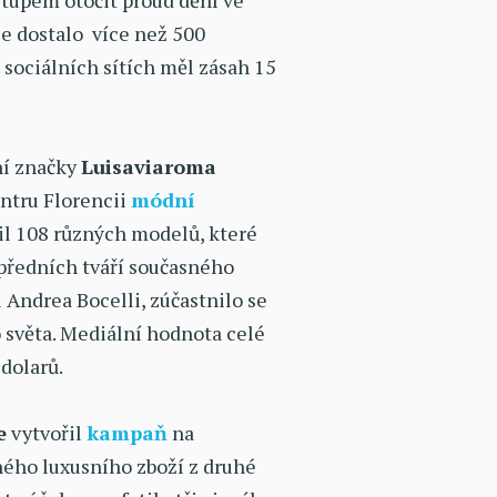
stupem otočit proud dění ve
se dostalo více než 500
 sociálních sítích měl zásah 15
ní značky
Luisaviaroma
entru Florencii
módní
vil 108 různých modelů, které
předních tváří současného
 Andrea Bocelli, zúčastnilo se
o světa. Mediální hodnota celé
 dolarů.
e
vytvořil
kampaň
na
ého luxusního zboží z druhé