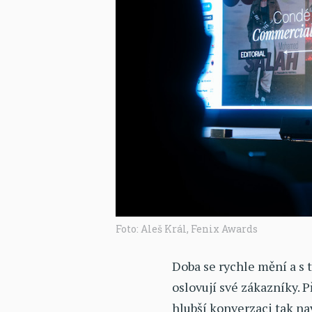
Foto: Aleš Král, Fenix Awards
Doba se rychle mění a s 
oslovují své zákazníky. 
hlubší konverzaci tak na