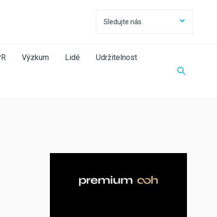
Sledujte nás
Sledujte nás
Facebook
PR
Výzkum
Lidé
Udržitelnost
Twitter
LinkedIn
Instagram
RSS