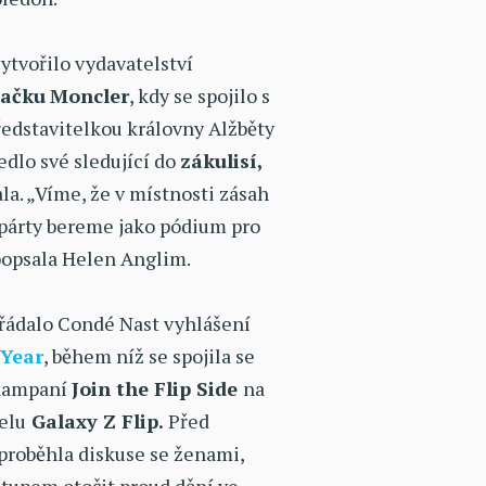
vytvořilo vydavatelství
načku
Moncler
, kdy se spojilo s
představitelkou královny Alžběty
vedlo své sledující do
zákulisí,
la. „Víme, že v místnosti zásah
párty bereme jako pódium pro
 popsala Helen Anglim.
řádalo Condé Nast vyhlášení
Year
, během níž se spojila se
 kampaní
Join the Flip Side
na
elu
Galaxy Z Flip.
Před
roběhla diskuse se ženami,