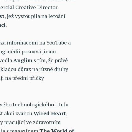
rcial Creative Director
st
, jež vystoupila na letošní
ci
.
í za informacemi na YouTube a
ing médií posouvá jinam.
uvedla
Anglim
s tím, že právě
 kladou důraz na různé druhy
jí na přední příčky
svého technologického titulu
t akci zvanou
Wired Heart
,
y pracující ve zdravotním
zuje s magazínem
The World of