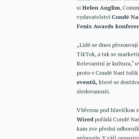
si
Helen Anglim
, Comme
vydavatelství
Condé Na
Fenix Awards konferen
„Lidé se dnes přesouvaj
TikTok, a tak se market
Relevantní je kultura,“ 
proto v Condé Nast tolik
eventů,
které se dostáva
sledovanosti.
V březnu pod hlavičkou 
Wired
pořádá Condé Nas
kam zve přední odborník
průmyslu. V září organi