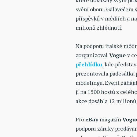
které dokázaly svým pří
svém oboru. Galavečeru 
příspěvků v médiích a na
milionů zhlédnutí.
Na podporu italské mód
zorganizoval
Vogue
v c
přehlídku
, kde předsta
prezentovala padesátka 
modelingu. Event zahájil
jí na 1500 hostů z celéh
akce dosáhla 12 milionů
Pro
eBay
magazín
Vogu
podporu záruky prodávan