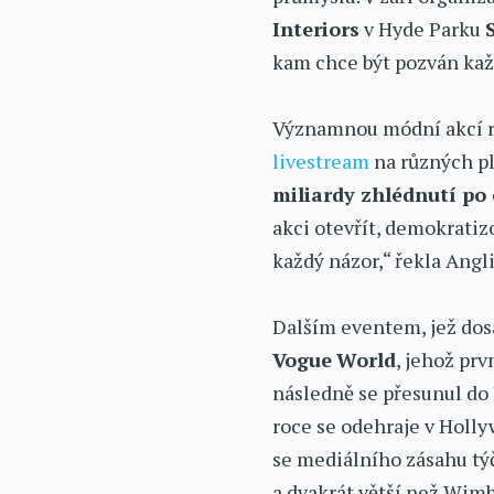
Interiors
v Hyde Parku
kam chce být pozván kaž
Významnou módní akcí r
livestream
na různých p
miliardy zhlédnutí po
akci otevřít, demokrati
každý názor,“ řekla Angl
Dalším eventem, jež dosa
Vogue
World
, jehož prv
následně se přesunul do 
roce se odehraje v Holly
se mediálního zásahu týč
a dvakrát větší než Wim