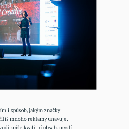
tím i způsob, jakým značky
Příliš mnoho reklamy unavuje,
vodí spíše kvalitní obsah, myslí