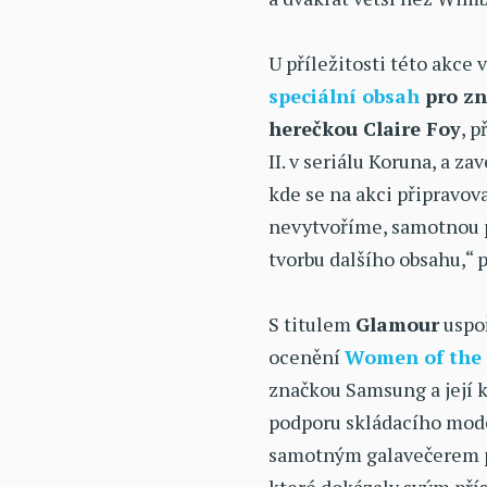
U příležitosti této akce 
speciální obsah
pro z
herečkou Claire Foy
, 
II. v seriálu Koruna, a za
kde se na akci připravova
nevytvoříme, samotnou 
tvorbu dalšího obsahu,“
S titulem
Glamour
uspo
ocenění
Women of the 
značkou Samsung a její
podporu skládacího mod
samotným galavečerem p