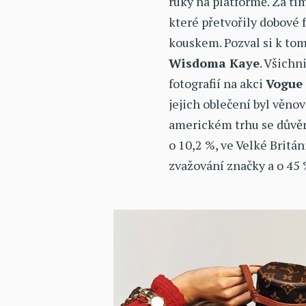
ruky na platformě. Za tím
které přetvořily dobové 
kouskem. Pozval si k to
Wisdoma Kaye
. Všichni
fotografií na akci
Vogue
jejich oblečení byl věnov
americkém trhu se důvěr
o 10,2 %, ve Velké Britán
zvažování značky a o 45