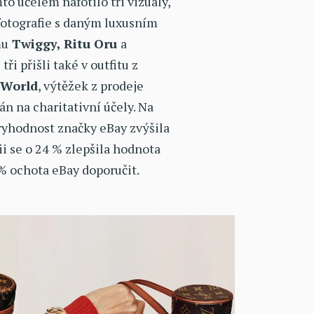
to účelem nafotilo tři vizuály,
fotografie s daným luxusním
mu
Twiggy, Ritu Oru
a
 tři přišli také v outfitu z
 World
, výtěžek z prodeje
án na charitativní účely. Na
yhodnost značky eBay zvýšila
ii se o 24 % zlepšila hodnota
 % ochota eBay doporučit.