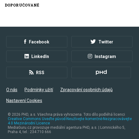
DOPORUČOVANÉ
Facebook
Twitter
LinkedIn
Instagram
RSS
O nás
Podmínky užití
Zpracování osobních údajů
Nastavení Cookies
© 2026
PHD, a.s. Všechna práva vyhrazena. Toto dílo podléhá licenci
Creative Commons Uveďte původ-Neužívejte komerčně-Nezpracovávejte
4.0 Mezinárodní Licence
MediaGuru.cz provozuje mediální agentura PHD, a.s. | Lomnického 5,
Praha 4, tel.: 234 710 666