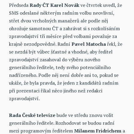
Předseda
Rady ČT Karel Novák
ve čtvrtek uvedl, že
SMS odeslané některým radním volbu neovlivní,
střet dvou vrcholných manažerů ale podle něj
ohrožuje samotnou ČT a zahrávat si s rozkolísáním
zpravodajství tři měsíce před volbami považuje za
krajně nezodpovědné. Radní
Pavel Matocha
řekl, že
se nezdá být vůbec šťastné a vhodné, aby ředitel
zpravodajství zasahoval do výběru nového
generálního ředitele, tedy svého potenciálního
nadřízeného. Podle něj není dobře ani to, pokud se
ukáže, že byla pravda, že jeden z kandidátů radním
při prezentaci říkal něco jiného než redakci
zpravodajství.
Rada České televize
bude ve středu znovu volit
generálního ředitele. Rozhodovat se budou radní
mezi programovým ředitelem
Milanem Fridrichem
a