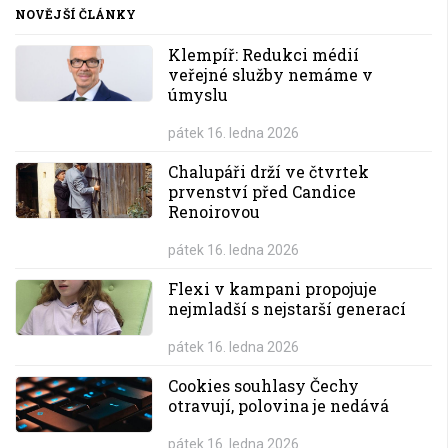
NOVĚJŠÍ ČLÁNKY
Klempíř: Redukci médií
veřejné služby nemáme v
úmyslu
pátek 16. ledna 2026
Chalupáři drží ve čtvrtek
prvenství před Candice
Renoirovou
pátek 16. ledna 2026
Flexi v kampani propojuje
nejmladší s nejstarší generací
pátek 16. ledna 2026
Cookies souhlasy Čechy
otravují, polovina je nedává
pátek 16. ledna 2026