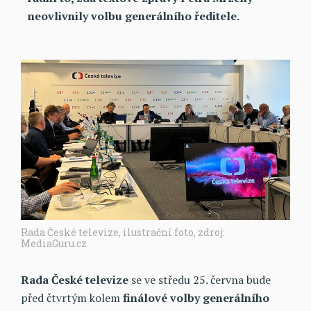
neovlivnily volbu generálního ředitele.
Rada České televize, ilustrační foto, zdroj:
MediaGuru.cz
Rada České televize
se ve středu 25. června bude
před čtvrtým kolem
finálové volby generálního