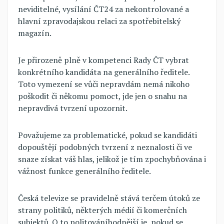
neviditelné, vysílání ČT24 za nekontrolované a
hlavní zpravodajskou relaci za spotřebitelský
magazín.
Je přirozeně plně v kompetenci Rady ČT vybrat
konkrétního kandidáta na generálního ředitele.
Toto vymezení se vůči nepravdám nemá nikoho
poškodit či někomu pomoct, jde jen o snahu na
nepravdivá tvrzení upozornit.
Považujeme za problematické, pokud se kandidáti
dopouštějí podobných tvrzení z neznalosti či ve
snaze získat váš hlas, jelikož je tím zpochybňována i
vážnost funkce generálního ředitele.
Česká televize se pravidelně stává terčem útoků ze
strany politiků, některých médií či komerčních
subjektů. O to politováníhodnější je, pokud se