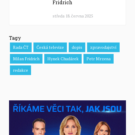
Fridrich
středa 18. června 2025
Tagy
Rada ČT
Česká televize
dopis
zpravodajství
Milan Fridrich
Hynek Chudárek
Petr Mrzena
redakce