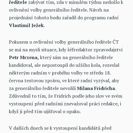
ředitele
zabývat tím, zda v minulém týdnu nedošlo k
ovlivnění volby generálního ředitele. Návrh na
projednání tohoto bodu zařadil do programu radní
Vlastimil Ježek
.
Pokusem o ovlivnění volby generálního ředitele ČT
se má na mysli situace, kdy šéfredaktor zpravodajství
Petr Mrzena,
který sám na generálního ředitele
kandidoval, ale nepostoupil do užšího kola, rozeslal
některým radním v proběhu volby ve středu 18.
června textovou zprávu, ve které radní vyzýval, aby
za generálního ředitele nevolili
Milana Fridricha
.
Zdůvodnil to tím, že Fridrich podle jeho slov ve svém
vystoupení před radními znevažoval práci redakce, i
když ji před tím ujišťoval o opaku.
V dalších dnech se k vystoupení kandidátů před