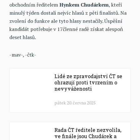
obchodním ředitelem
Hynkem Chudárkem
, kteří
minulý týden dostali nejvíc hlasů z pěti finalistů. Na
zvolení do funkce ale tyto hlasy nestačily. Úspěšní
kandidát potřebuje v 17členné radě získat alespoň
deset hlasů.
-mav-, -čtk-
Lidé ze zpravodajství ČT se
ohrazují proti tvrzením o
nevyváženosti
pátek 20. června 2025
Rada ČT ředitele nezvolila,
ve finále jsou Chudárek a