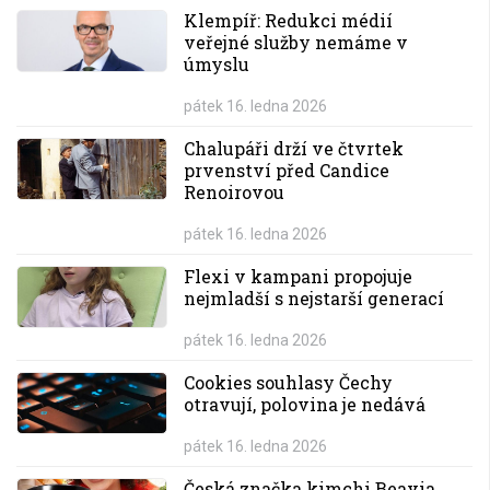
Klempíř: Redukci médií
veřejné služby nemáme v
úmyslu
pátek 16. ledna 2026
Chalupáři drží ve čtvrtek
prvenství před Candice
Renoirovou
pátek 16. ledna 2026
Flexi v kampani propojuje
nejmladší s nejstarší generací
pátek 16. ledna 2026
Cookies souhlasy Čechy
otravují, polovina je nedává
pátek 16. ledna 2026
Česká značka kimchi Beavia