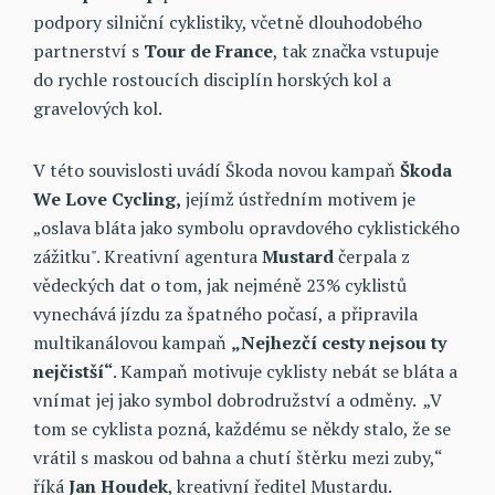
podpory silniční cyklistiky, včetně dlouhodobého
partnerství s
Tour de France
, tak značka vstupuje
do rychle rostoucích disciplín horských kol a
gravelových kol.
V této souvislosti uvádí Škoda novou kampaň
Škoda
We Love Cycling,
jejímž ústředním motivem je
„oslava bláta jako symbolu opravdového cyklistického
zážitku". Kreativní agentura
Mustard
čerpala z
vědeckých dat o tom, jak nejméně 23% cyklistů
vynechává jízdu za špatného počasí, a připravila
multikanálovou kampaň
„Nejhezčí cesty nejsou ty
nejčistší“
. Kampaň motivuje cyklisty nebát se bláta a
vnímat jej jako symbol dobrodružství a odměny. „V
tom se cyklista pozná, každému se někdy stalo, že se
vrátil s maskou od bahna a chutí štěrku mezi zuby,“
říká
Jan Houdek
, kreativní ředitel Mustardu.