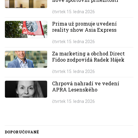
čtvrtek 15. ledna 2026
Prima už promuje uvedení
reality show Asia Express
čtvrtek 15. ledna 2026
Za marketing a obchod Direct
Fidoo zodpovídá Radek Hájek
čtvrtek 15. ledna 2026
Chrpová nahradí ve vedení
APRA Lesenského
čtvrtek 15. ledna 2026
DOPORUČOVANÉ