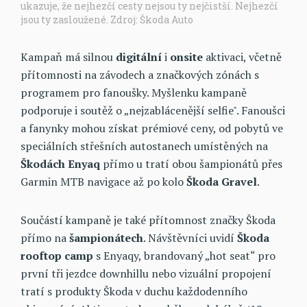
ukazuje, že nejhezčí cesty nejsou ty nejčistší. Nejhezčí
jsou ty zasloužené. Zdroj: Škoda Auto
Kampaň má silnou
digitální
i
onsite
aktivaci, včetně
přítomnosti na závodech a značkových zónách s
programem pro fanoušky. Myšlenku kampaně
podporuje i soutěž o „nejzablácenější selfie". Fanoušci
a fanynky mohou získat prémiové ceny, od pobytů ve
speciálních střešních autostanech umístěných na
Škodách Enyaq
přímo u tratí obou šampionátů přes
Garmin MTB navigace až po kolo
Škoda Gravel
.
Součástí kampaně je také přítomnost značky Škoda
přímo na
šampionátech
. Návštěvníci uvidí
Škoda
rooftop camp
s Enyaqy, brandovaný „hot seat“ pro
první tři jezdce downhillu nebo vizuální propojení
tratí s produkty Škoda v duchu každodenního