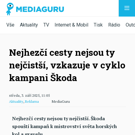
Vše
Aktuality
TV
Internet & Mobil
Tisk
Rádio
Out
Nejhezčí cesty nejsou ty
nejčistší, vzkazuje v cyklo
kampani Škoda
středa, 3. září 2025, 11:05
Aktuality
,
Reklama
MediaGuru
Nejhezčí cesty nejsou ty nejčistší. Škoda
spouští kampaň k mistrovství světa horských
kol a gravelu