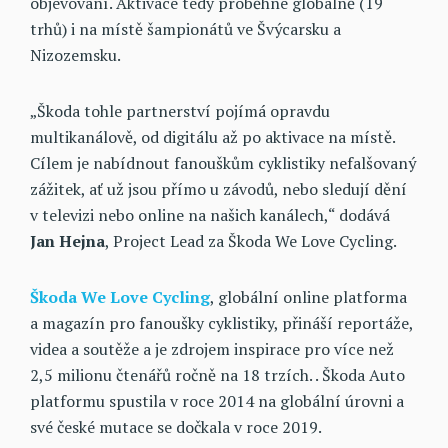
objevování. Aktivace tedy proběhne globálně (19
trhů) i na místě šampionátů ve Švýcarsku a
Nizozemsku.
„Škoda tohle partnerství pojímá opravdu
multikanálově, od digitálu až po aktivace na místě.
Cílem je nabídnout fanouškům cyklistiky nefalšovaný
zážitek, ať už jsou přímo u závodů, nebo sledují dění
v televizi nebo online na našich kanálech,“ dodává
Jan Hejna
, Project Lead za Škoda We Love Cycling.
Škoda We Love Cycling
, globální online platforma
a magazín pro fanoušky cyklistiky, přináší reportáže,
videa a soutěže a je zdrojem inspirace pro více než
2,5 milionu čtenářů ročně na 18 trzích. . Škoda Auto
platformu spustila v roce 2014 na globální úrovni a
své české mutace se dočkala v roce 2019.