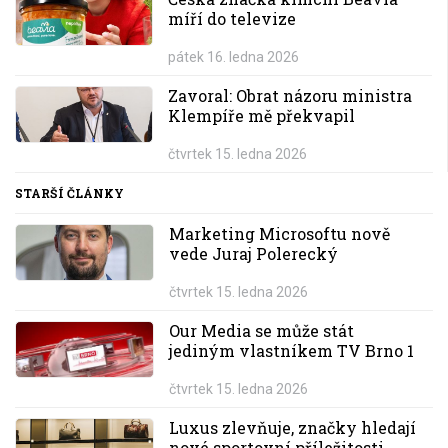
míří do televize
pátek 16. ledna 2026
Zavoral: Obrat názoru ministra
Klempíře mě překvapil
čtvrtek 15. ledna 2026
STARŠÍ ČLÁNKY
Marketing Microsoftu nově
vede Juraj Polerecký
čtvrtek 15. ledna 2026
Our Media se může stát
jediným vlastníkem TV Brno 1
čtvrtek 15. ledna 2026
Luxus zlevňuje, značky hledají
nové sportovní příležitosti