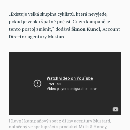
„Existuje velká skupina cyklistů, která nevyjede,
pokud je venku špatné počasí. Cílem kampaně je
tento postoj změnit,“ dodává
Šimon Kuncl
, Account
Director agentury Mustard.
Hlavní kampaňový spot z dílny agentury Mustard,
natočený ve spolupráci s produkcí Milk & Honey,