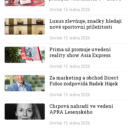
čtvrtek 15. ledna 2026
Luxus zlevňuje, značky hledají
nové sportovní příležitosti
čtvrtek 15. ledna 2026
Prima už promuje uvedení
reality show Asia Express
čtvrtek 15. ledna 2026
Za marketing a obchod Direct
Fidoo zodpovídá Radek Hájek
čtvrtek 15. ledna 2026
Chrpová nahradí ve vedení
APRA Lesenského
čtvrtek 15. ledna 2026