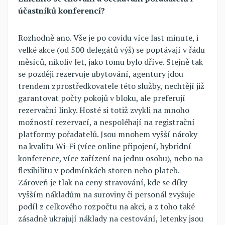
účastníků konferencí?
Rozhodně ano. Vše je po covidu více last minute, i
velké akce (od 500 delegátů výš) se poptávají v řádu
měsíců, nikoliv let, jako tomu bylo dříve. Stejně tak
se později rezervuje ubytování, agentury jdou
trendem zprostředkovatele této služby, nechtějí již
garantovat počty pokojů v bloku, ale preferují
rezervační linky. Hosté si totiž zvykli na mnoho
možností rezervací, a nespoléhají na registrační
platformy pořadatelů. Jsou mnohem vyšší nároky
na kvalitu Wi-Fi (více online připojení, hybridní
konference, více zařízení na jednu osobu), nebo na
flexibilitu v podmínkách storen nebo plateb.
Zároveň je tlak na ceny stravování, kde se díky
vyšším nákladům na suroviny či personál zvyšuje
podíl z celkového rozpočtu na akci, a z toho také
zásadně ukrajují náklady na cestování, letenky jsou