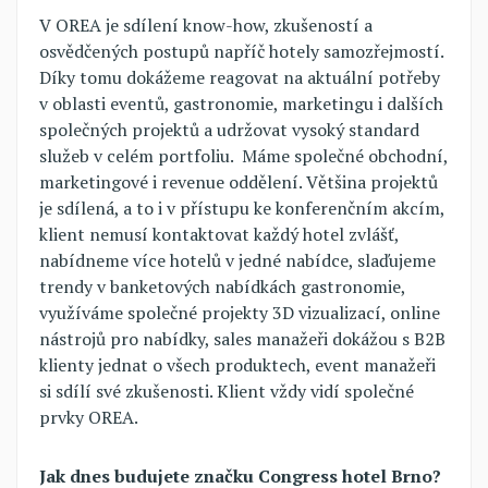
V OREA je sdílení know-how, zkušeností a
osvědčených postupů napříč hotely samozřejmostí.
Díky tomu dokážeme reagovat na aktuální potřeby
v oblasti eventů, gastronomie, marketingu i dalších
společných projektů a udržovat vysoký standard
služeb v celém portfoliu. Máme společné obchodní,
marketingové i revenue oddělení. Většina projektů
je sdílená, a to i v přístupu ke konferenčním akcím,
klient nemusí kontaktovat každý hotel zvlášť,
nabídneme více hotelů v jedné nabídce, slaďujeme
trendy v banketových nabídkách gastronomie,
využíváme společné projekty 3D vizualizací, online
nástrojů pro nabídky, sales manažeři dokážou s B2B
klienty jednat o všech produktech, event manažeři
si sdílí své zkušenosti. Klient vždy vidí společné
prvky OREA.
Jak dnes budujete značku Congress hotel Brno?