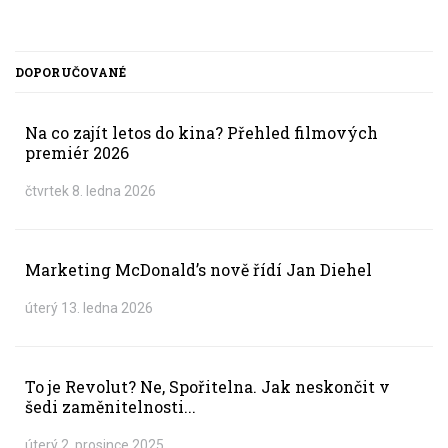
DOPORUČOVANÉ
Na co zajít letos do kina? Přehled filmových
premiér 2026
čtvrtek 8. ledna 2026
Marketing McDonald’s nově řídí Jan Diehel
úterý 13. ledna 2026
To je Revolut? Ne, Spořitelna. Jak neskončit v
šedi zaměnitelnosti...
úterý 2. prosince 2025