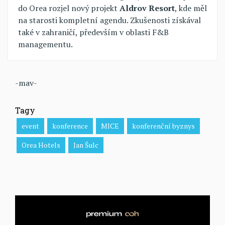
do Orea rozjel nový projekt
Aldrov Resort
, kde měl
na starosti kompletní agendu. Zkušenosti získával
také v zahraničí, především v oblasti F&B
managementu.
-mav-
Tagy
event
konference
MICE
konferenční byznys
Orea Hotels
Jan Šulc