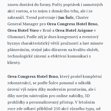
znovu dostává do formy. Počty poptávek i samotných
akcí rostou, a to nejen z domácího trhu, ale i ze
zahraničí. Trend potvrzuje i
Jan Šulc
, Cluster
General Manager pro
Orea Congress Hotel Brno
,
Orea Hotel Voro
v Brně a
Orea Hotel Arigone
v
Olomouci. Podle něj je dnes kongresový a eventový
byznys charakteristický větší pružností a last minute
plánováním, stejně jako důrazem na kvalitu služeb,
technologické zázemí a efektivní komunikaci s
klienty.
Orea Congress Hotel Brno
, který prošel kompletní
rekonstrukcí, se podle Šulce posunul o několik
úrovní výš nejen díky moderním prostorám, ale i
díky novým nástrojům pro online nabídky, 3D
prohlídky a personalizovaný přístup. V letošním
roce zde odbaví přibližně 250 akcí různého typu, od