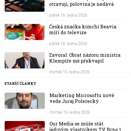
otravují, polovina je nedává
pátek 16. ledna 2026
Česká značka kimchi Beavia
míří do televize
pátek 16. ledna 2026
Zavoral: Obrat názoru ministra
Klempíře mě překvapil
čtvrtek 15. ledna 2026
STARŠÍ ČLÁNKY
Marketing Microsoftu nově
vede Juraj Polerecký
čtvrtek 15. ledna 2026
Our Media se může stát
jediným vlastníkem TV Brno 1