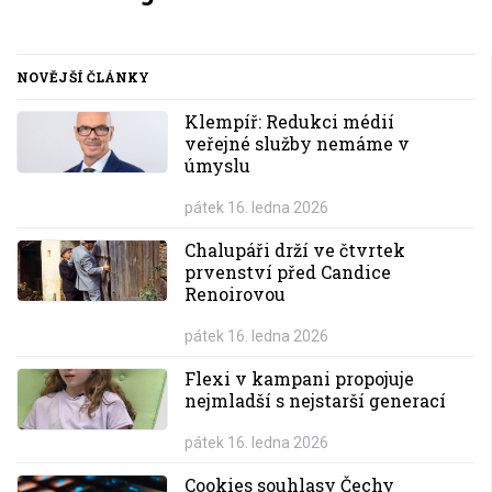
NOVĚJŠÍ ČLÁNKY
Klempíř: Redukci médií
veřejné služby nemáme v
úmyslu
pátek 16. ledna 2026
Chalupáři drží ve čtvrtek
prvenství před Candice
Renoirovou
pátek 16. ledna 2026
Flexi v kampani propojuje
nejmladší s nejstarší generací
pátek 16. ledna 2026
Cookies souhlasy Čechy