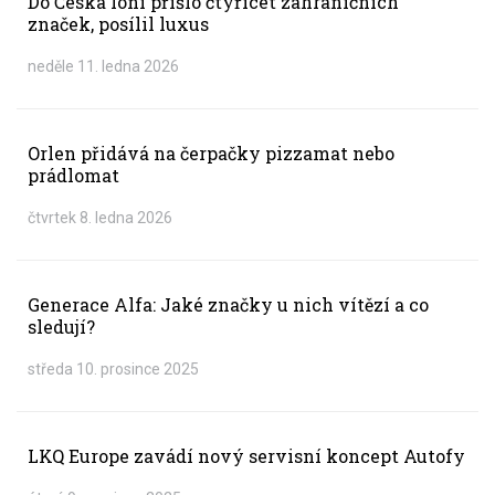
Do Česka loni přišlo čtyřicet zahraničních
značek, posílil luxus
neděle 11. ledna 2026
Orlen přidává na čerpačky pizzamat nebo
prádlomat
čtvrtek 8. ledna 2026
Generace Alfa: Jaké značky u nich vítězí a co
sledují?
středa 10. prosince 2025
LKQ Europe zavádí nový servisní koncept Autofy