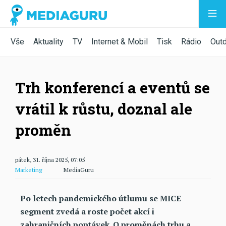
Vše
Aktuality
TV
Internet & Mobil
Tisk
Rádio
Out
Trh konferencí a eventů se
vrátil k růstu, doznal ale
proměn
pátek, 31. října 2025, 07:05
Marketing
MediaGuru
Po letech pandemického útlumu se MICE
segment zvedá a roste počet akcí i
zahraničních poptávek. O proměnách trhu a