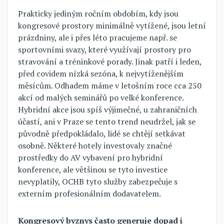
Prakticky jediným ročním obdobím, kdy jsou
kongresové prostory minimálně vytížené, jsou letní
prázdniny, ale i přes léto pracujeme např. se
sportovními svazy, které využívají prostory pro
stravování a tréninkové porady. Jinak patří i leden,
před covidem nízká sezóna, k nejvytíženějším
měsícům. Odhadem máme v letošním roce cca 250
akcí od malých seminářů po velké konference.
Hybridní akce jsou spíš výjimečné, u zahraničních
účastí, ani v Praze se tento trend neudržel, jak se
původně předpokládalo, lidé se chtějí setkávat
osobně. Některé hotely investovaly značné
prostředky do AV vybavení pro hybridní
konference, ale většinou se tyto investice
nevyplatily, OCHB tyto služby zabezpečuje s
externím profesionálním dodavatelem.
Kongresový byznys často generuje dopad i