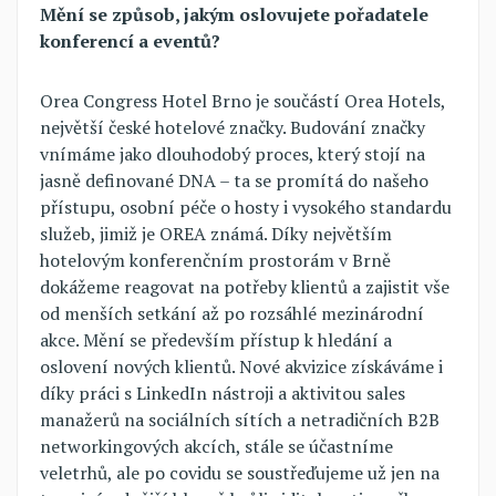
Mění se způsob, jakým oslovujete pořadatele
konferencí a eventů?
Orea Congress Hotel Brno je součástí Orea Hotels,
největší české hotelové značky. Budování značky
vnímáme jako dlouhodobý proces, který stojí na
jasně definované DNA – ta se promítá do našeho
přístupu, osobní péče o hosty i vysokého standardu
služeb, jimiž je OREA známá. Díky největším
hotelovým konferenčním prostorám v Brně
dokážeme reagovat na potřeby klientů a zajistit vše
od menších setkání až po rozsáhlé mezinárodní
akce. Mění se především přístup k hledání a
oslovení nových klientů. Nové akvizice získáváme i
díky práci s LinkedIn nástroji a aktivitou sales
manažerů na sociálních sítích a netradičních B2B
networkingových akcích, stále se účastníme
veletrhů, ale po covidu se soustřeďujeme už jen na