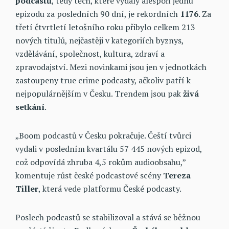
podcastů
, tedy těch, které vydaly alespoň jednu
epizodu za posledních 90 dní, je rekordních
1176
. Za
třetí čtvrtletí letošního roku přibylo celkem 213
nových titulů, nejčastěji v kategoriích byznys,
vzdělávání, společnost, kultura, zdraví a
zpravodajství. Mezi novinkami jsou jen v jednotkách
zastoupeny true crime podcasty, ačkoliv patří k
nejpopulárnějším v Česku. Trendem jsou pak
živá
setkání
.
„Boom podcastů v Česku pokračuje. Čeští tvůrci
vydali v posledním kvartálu 57 445 nových epizod,
což odpovídá zhruba 4,5 rokům audioobsahu,”
komentuje růst české podcastové scény
Tereza
Tiller
, která vede platformu České podcasty.
Poslech podcastů se stabilizoval a stává se běžnou