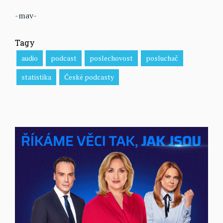
-mav-
Tagy
audio
podcast
poslechovost
posluchač
statistika
České podcasty