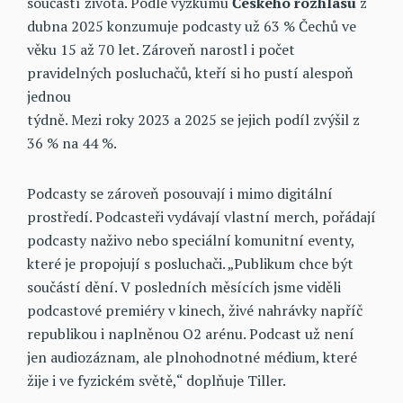
součástí života. Podle výzkumu
Českého rozhlasu
z
dubna 2025 konzumuje podcasty už 63 % Čechů ve
věku 15 až 70 let. Zároveň narostl i počet
pravidelných posluchačů, kteří si ho pustí alespoň
jednou
týdně. Mezi roky 2023 a 2025 se jejich podíl zvýšil z
36 % na 44 %.
Podcasty se zároveň posouvají i mimo digitální
prostředí. Podcasteři vydávají vlastní merch, pořádají
podcasty naživo nebo speciální komunitní eventy,
které je propojují s posluchači. „Publikum chce být
součástí dění. V posledních měsících jsme viděli
podcastové premiéry v kinech, živé nahrávky napříč
republikou i naplněnou O2 arénu. Podcast už není
jen audiozáznam, ale plnohodnotné médium, které
žije i ve fyzickém světě,“ doplňuje Tiller.