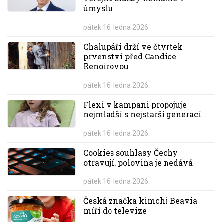
úmyslu
pátek 16. ledna 2026
Chalupáři drží ve čtvrtek
prvenství před Candice
Renoirovou
pátek 16. ledna 2026
Flexi v kampani propojuje
nejmladší s nejstarší generací
pátek 16. ledna 2026
Cookies souhlasy Čechy
otravují, polovina je nedává
pátek 16. ledna 2026
Česká značka kimchi Beavia
míří do televize