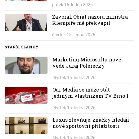
pátek 16. ledna 2026
Zavoral: Obrat názoru ministra
Klempíře mě překvapil
čtvrtek 15. ledna 2026
STARŠÍ ČLÁNKY
Marketing Microsoftu nově
vede Juraj Polerecký
čtvrtek 15. ledna 2026
Our Media se může stát
jediným vlastníkem TV Brno 1
čtvrtek 15. ledna 2026
Luxus zlevňuje, značky hledají
nové sportovní příležitosti
čtvrtek 15. ledna 2026