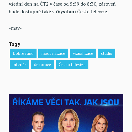
všední den na ČT2 v čase od 5:59 do 8:30, zároveň
bude dostupné také v
iVysílání
České televize.
-mav-
Tagy
Dobré ráno
modernizace
vizualizace
studio
interiér
dekorace
Česká televize