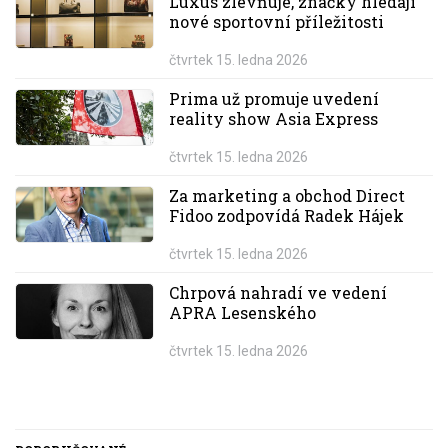
Luxus zlevňuje, značky hledají
nové sportovní příležitosti
čtvrtek 15. ledna 2026
Prima už promuje uvedení
reality show Asia Express
čtvrtek 15. ledna 2026
Za marketing a obchod Direct
Fidoo zodpovídá Radek Hájek
čtvrtek 15. ledna 2026
Chrpová nahradí ve vedení
APRA Lesenského
čtvrtek 15. ledna 2026