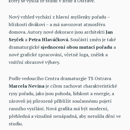
který se vysílá ze studií v Brně a Ostravě.
Nový vzhled vychází z hlavní myšlenky pořadu –
blízkosti divákovi – a má navozovat atmosféru
domova. Autory nové dekorace jsou architekti
Jan
Seyček
a
Petra Hlaváčková
. Součástí změn je také
dramaturgické
sjednocení obou mutací pořadu
a
nové grafické zpracování, včetně loga, znělek a
vnitřní obrazové výbavy.
Podle vedoucího Centra dramaturgie TS Ostrava
Marcela Nevína
je cílem zachovat charakteristické
rysy pořadu, jako jsou pohoda, lidskost a energie, a
zároveň jej přirozeně přiblížit současnému pojetí
ranního vysílání. Nová grafika má být moderní,
přehledná a vizuálně nenápadná, aby nerušila dění ve
studiu.