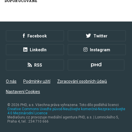
DOPORUČOVANÉ
Facebook
Twitter
LinkedIn
Instagram
RSS
O nás
Podmínky užití
Zpracování osobních údajů
Nastavení Cookies
© 2026
PHD, a.s. Všechna práva vyhrazena. Toto dílo podléhá licenci
Creative Commons Uveďte původ-Neužívejte komerčně-Nezpracovávejte
4.0 Mezinárodní Licence
MediaGuru.cz provozuje mediální agentura PHD, a.s. | Lomnického 5,
Praha 4, tel.: 234 710 666