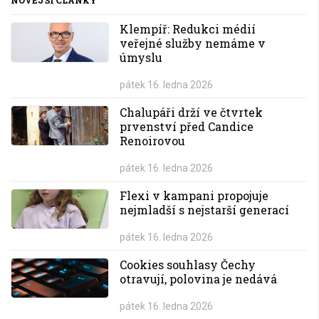
NOVĚJŠÍ ČLÁNKY
Klempíř: Redukci médií
veřejné služby nemáme v
úmyslu
pátek 16. ledna 2026
Chalupáři drží ve čtvrtek
prvenství před Candice
Renoirovou
pátek 16. ledna 2026
Flexi v kampani propojuje
nejmladší s nejstarší generací
pátek 16. ledna 2026
Cookies souhlasy Čechy
otravují, polovina je nedává
pátek 16. ledna 2026