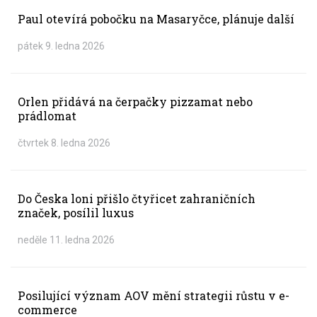
Paul otevírá pobočku na Masaryčce, plánuje další
pátek 9. ledna 2026
Orlen přidává na čerpačky pizzamat nebo
prádlomat
čtvrtek 8. ledna 2026
Do Česka loni přišlo čtyřicet zahraničních
značek, posílil luxus
neděle 11. ledna 2026
Posilující význam AOV mění strategii růstu v e-
commerce