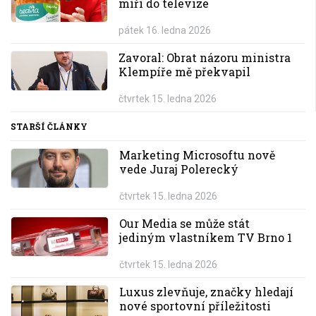
míří do televize
pátek 16. ledna 2026
Zavoral: Obrat názoru ministra
Klempíře mě překvapil
čtvrtek 15. ledna 2026
STARŠÍ ČLÁNKY
Marketing Microsoftu nově
vede Juraj Polerecký
čtvrtek 15. ledna 2026
Our Media se může stát
jediným vlastníkem TV Brno 1
čtvrtek 15. ledna 2026
Luxus zlevňuje, značky hledají
nové sportovní příležitosti