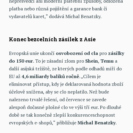
nepřesvědčí ani moderní platební způsoby, odložená
platba nebo různá pojištění a garance bank či
vydavatelů karet,“ dodává Michal Benatzky.
Konec bezcelních zásilek z Asie
Evropská unie ukončí
osvobození
od
cla
pro
zásilky
do 150 eur
. To je zásadní zlom pro
Shein
,
Temu
a
další asijská tržiště, ze kterých podle odhadů míří do
EU až
4,6 miliardy balíků ročně
. „Cílem je
eliminovat přístup, kdy je deklarovaná hodnota zboží
účelově snížena, aby se clo neplatilo. Než bude
nalezeno trvalé řešení, od července se zavede
alespoň dočasné plošné clo ve výši tří eur. Po dlouhé
době se tak konečně zlepší konkurenceschopnost
evropských e-shopů,“ přibližuje
Michal
Benatzky
.