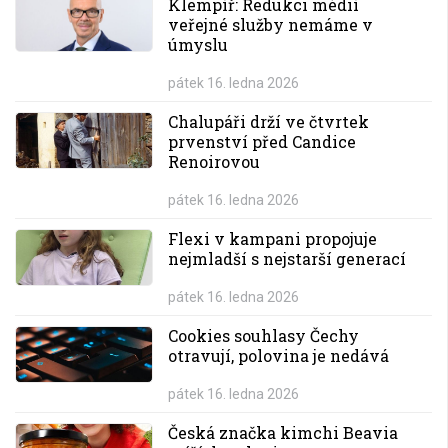
Klempíř: Redukci médií
veřejné služby nemáme v
úmyslu
pátek 16. ledna 2026
Chalupáři drží ve čtvrtek
prvenství před Candice
Renoirovou
pátek 16. ledna 2026
Flexi v kampani propojuje
nejmladší s nejstarší generací
pátek 16. ledna 2026
Cookies souhlasy Čechy
otravují, polovina je nedává
pátek 16. ledna 2026
Česká značka kimchi Beavia