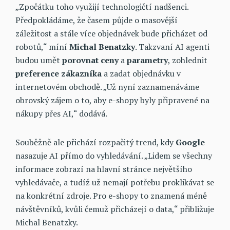
„Zpočátku toho využijí technologičtí nadšenci.
Předpokládáme, že časem půjde o masovější
záležitost a stále více objednávek bude přicházet od
robotů,“ míní
Michal
Benatzky
. Takzvaní AI agenti
budou umět
porovnat
ceny
a
parametry
, zohlednit
preference
zákazníka
a zadat objednávku v
internetovém obchodě. „Už nyní zaznamenáváme
obrovský zájem o to, aby e-shopy byly připravené na
nákupy přes AI,“ dodává.
Souběžně ale přichází rozpačitý trend, kdy
Google
nasazuje AI přímo do vyhledávání. „Lidem se všechny
informace zobrazí na hlavní stránce největšího
vyhledávače, a tudíž už nemají potřebu proklikávat se
na konkrétní zdroje. Pro e-shopy to znamená méně
návštěvníků, kvůli čemuž přicházejí o data,“ přibližuje
Michal Benatzky.