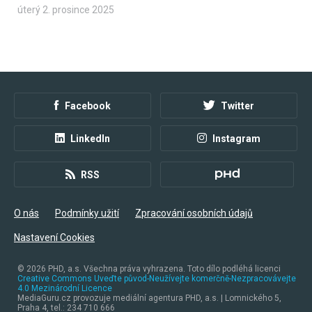
úterý 2. prosince 2025
Facebook
Twitter
LinkedIn
Instagram
RSS
O nás
Podmínky užití
Zpracování osobních údajů
Nastavení Cookies
© 2026
PHD, a.s. Všechna práva vyhrazena. Toto dílo podléhá licenci
Creative Commons Uveďte původ-Neužívejte komerčně-Nezpracovávejte
4.0 Mezinárodní Licence
MediaGuru.cz provozuje mediální agentura PHD, a.s. | Lomnického 5,
Praha 4, tel.: 234 710 666