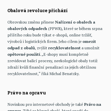
Obalová revoluce přichází
Obrovskou změnu přinese
Nařízení o obalech a
obalových odpadech
(PPWR), které se během srpna
příštího roku bude týkat e-shopů, online tržišť,
výrobců i logistických firem. Jeho cílem je
omezit
odpad z obalů
, zvýšit
recyklovatelnost
a umožnit
opětovné
použití
. „E-shopy musí kompletně
zrevidovat balicí procesy, neekologické obaly totiž
zdraží kvůli finanční penalizaci za jejich obtížnou
recyklovatelnost,“ říká Michal Benatzky.
Právo na opravu
Novinkou pro internetové obchody je také
Právo na
opravu
. Týká se hlavně zboží, které spadá do