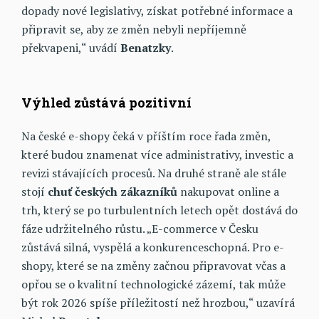
dopady nové legislativy, získat potřebné informace a
připravit se, aby ze změn nebyli nepříjemně
překvapeni,“ uvádí
Benatzky
.
Výhled zůstává pozitivní
Na české e-shopy čeká v příštím roce řada změn,
které budou znamenat více administrativy, investic a
revizi stávajících procesů. Na druhé straně ale stále
stojí
chuť
českých
zákazníků
nakupovat online a
trh, který se po turbulentních letech opět dostává do
fáze udržitelného růstu. „E-commerce v Česku
zůstává silná, vyspělá a konkurenceschopná. Pro e-
shopy, které se na změny začnou připravovat včas a
opřou se o kvalitní technologické zázemí, tak může
být rok 2026 spíše příležitostí než hrozbou,“ uzavírá