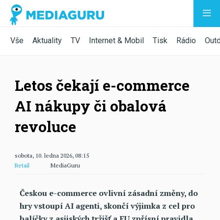
Vše
Aktuality
TV
Internet & Mobil
Tisk
Rádio
Out
Letos čekají e-commerce
AI nákupy či obalová
revoluce
sobota, 10. ledna 2026, 08:15
Retail
MediaGuru
Českou e-commerce ovlivní zásadní změny, do
hry vstoupí AI agenti, skončí výjimka z cel pro
balíčky z asijských tržišť a EU zpřísní pravidla