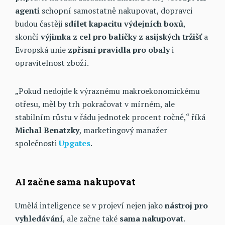
agenti
schopní samostatně nakupovat, dopravci
budou častěji
sdílet kapacitu výdejních boxů
,
skončí
výjimka z cel pro balíčky z asijských tržišť
a
Evropská unie
zpřísní pravidla pro obaly
i
opravitelnost zboží.
„Pokud nedojde k výraznému makroekonomickému
otřesu, měl by trh pokračovat v mírném, ale
stabilním růstu v řádu jednotek procent ročně,“ říká
Michal Benatzky
, marketingový manažer
společnosti
Upgates
.
AI začne sama nakupovat
Umělá inteligence se v projeví nejen jako
nástroj pro
vyhledávání
, ale začne také
sama
nakupovat
.