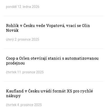
pondělí 12. ledna 2026
Rohlík v Česku vede Vopatová, vrací se Olin
Novák
úterý 2. prosince 2025
Coop a Orlen otevírají stanici s automatizovanou
prodejnou
čtvrtek 11. prosince 2025
Kaufland v Česku uvádí formát XS pro rychlé
nákupy
čtvrtek 4. prosince 2025