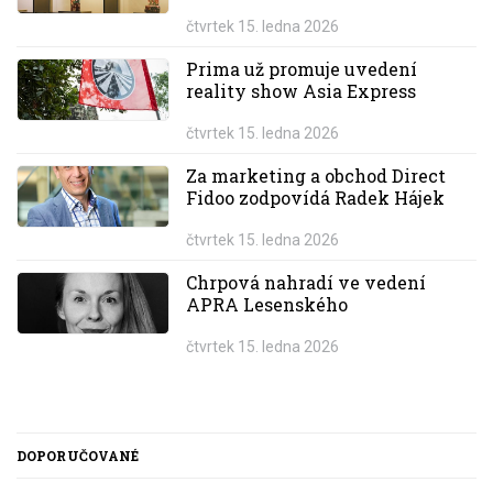
čtvrtek 15. ledna 2026
Prima už promuje uvedení
reality show Asia Express
čtvrtek 15. ledna 2026
Za marketing a obchod Direct
Fidoo zodpovídá Radek Hájek
čtvrtek 15. ledna 2026
Chrpová nahradí ve vedení
APRA Lesenského
čtvrtek 15. ledna 2026
DOPORUČOVANÉ