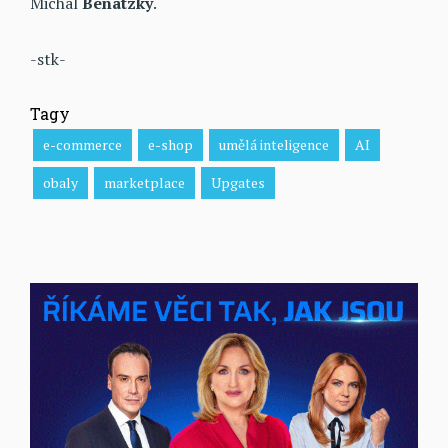
Michal
Benatzky
.
-stk-
Tagy
e-commerce
e-shop
umělá inteligence
AI
obaly
marketplace
Upgates