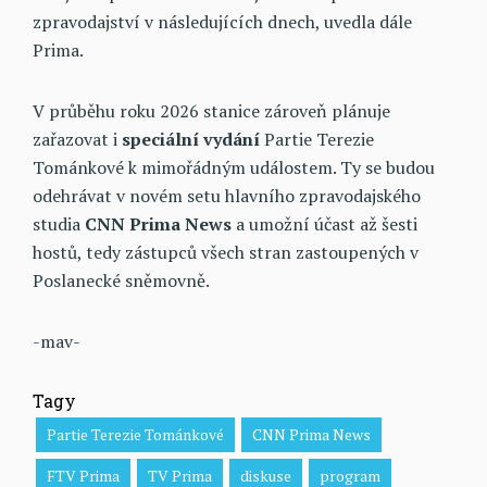
zpravodajství v následujících dnech, uvedla dále
Prima.
V průběhu roku 2026 stanice zároveň plánuje
zařazovat i
speciální vydání
Partie Terezie
Tománkové k mimořádným událostem. Ty se budou
odehrávat v novém setu hlavního zpravodajského
studia
CNN Prima News
a umožní účast až šesti
hostů, tedy zástupců všech stran zastoupených v
Poslanecké sněmovně.
-mav-
Tagy
Partie Terezie Tománkové
CNN Prima News
FTV Prima
TV Prima
diskuse
program