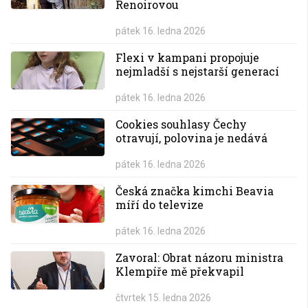
Renoirovou
pátek 16. ledna 2026
Flexi v kampani propojuje
nejmladší s nejstarší generací
pátek 16. ledna 2026
Cookies souhlasy Čechy
otravují, polovina je nedává
pátek 16. ledna 2026
Česká značka kimchi Beavia
míří do televize
pátek 16. ledna 2026
Zavoral: Obrat názoru ministra
Klempíře mě překvapil
čtvrtek 15. ledna 2026