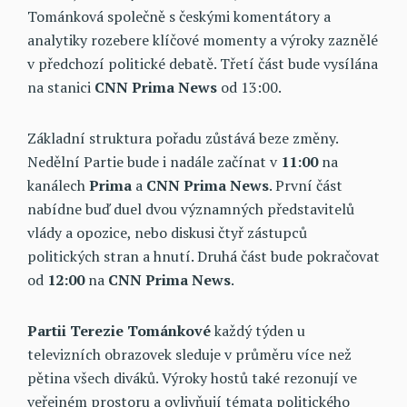
Tománková společně s českými komentátory a
analytiky rozebere klíčové momenty a výroky zaznělé
v předchozí politické debatě. Třetí část bude vysílána
na stanici
CNN Prima News
od 13:00.
Základní struktura pořadu zůstává beze změny.
Nedělní Partie bude i nadále začínat v
11:00
na
kanálech
Prima
a
CNN Prima News
. První část
nabídne buď duel dvou významných představitelů
vlády a opozice, nebo diskusi čtyř zástupců
politických stran a hnutí. Druhá část bude pokračovat
od
12:00
na
CNN Prima News
.
Partii Terezie Tománkové
každý týden u
televizních obrazovek sleduje v průměru více než
pětina všech diváků. Výroky hostů také rezonují ve
veřejném prostoru a ovlivňují témata politického