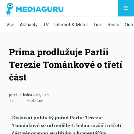
Vše
Aktuality
TV
Internet & Mobil
Tisk
Rádio
Out
Prima prodlužuje Partii
Terezie Tománkové o třetí
část
pátek, 2. ledna 2026, 10:30
TV
MediaGuru
Diskusní politický pořad Partie Terezie
Tománkové se od neděle 4. ledna rozšíří o třetí
část věnovanou analýzám a komentářům.