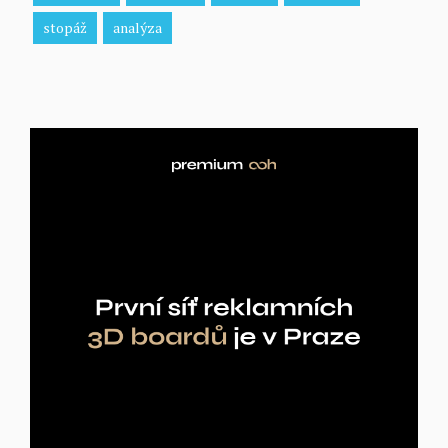
stopáž
analýza