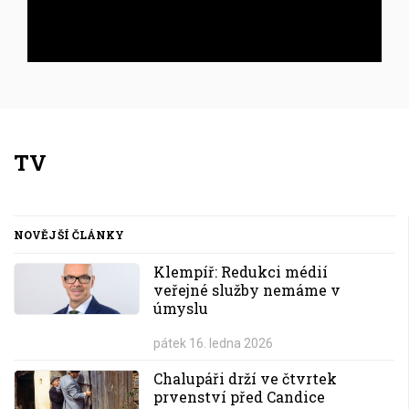
Inzerce
TV
NOVĚJŠÍ ČLÁNKY
Klempíř: Redukci médií
veřejné služby nemáme v
úmyslu
pátek 16. ledna 2026
Chalupáři drží ve čtvrtek
prvenství před Candice