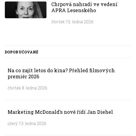
Chrpová nahradí ve vedení
APRA Lesenského
čtvrtek 15. ledna 2026
DOPORUČOVANÉ
Na co zajít letos do kina? Přehled filmových
premiér 2026
čtvrtek 8. ledna 2026
Marketing McDonald’s nově řídí Jan Diehel
úterý 13. ledna 2026