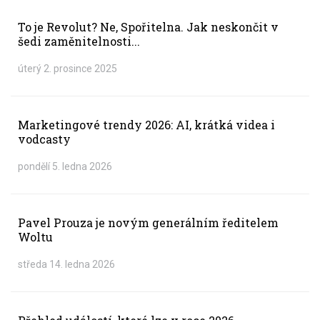
To je Revolut? Ne, Spořitelna. Jak neskončit v
šedi zaměnitelnosti...
úterý 2. prosince 2025
Marketingové trendy 2026: AI, krátká videa i
vodcasty
pondělí 5. ledna 2026
Pavel Prouza je novým generálním ředitelem
Woltu
středa 14. ledna 2026