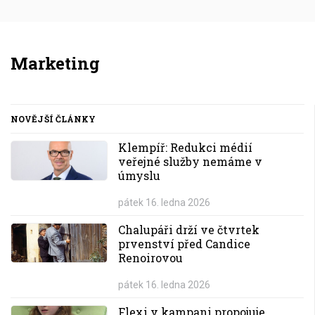
Marketing
NOVĚJŠÍ ČLÁNKY
Klempíř: Redukci médií
veřejné služby nemáme v
úmyslu
pátek 16. ledna 2026
Chalupáři drží ve čtvrtek
prvenství před Candice
Renoirovou
pátek 16. ledna 2026
Flexi v kampani propojuje