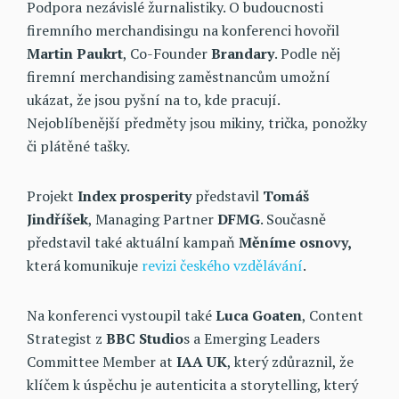
Podpora nezávislé žurnalistiky. O budoucnosti
firemního merchandisingu na konferenci hovořil
Martin Paukrt
, Co-Founder
Brandary
. Podle něj
firemní merchandising zaměstnancům umožní
ukázat, že jsou pyšní na to, kde pracují.
Nejoblíbenější předměty jsou mikiny, trička, ponožky
či plátěné tašky.
Projekt
Index prosperity
představil
Tomáš
Jindříšek
, Managing Partner
DFMG
. Současně
představil také aktuální kampaň
Měníme osnovy,
která komunikuje
revizi českého vzdělávání
.
Na konferenci vystoupil také
Luca Goaten
, Content
Strategist z
BBC Studio
s a Emerging Leaders
Committee Member at
IAA UK
, který zdůraznil, že
klíčem k úspěchu je autenticita a storytelling, který