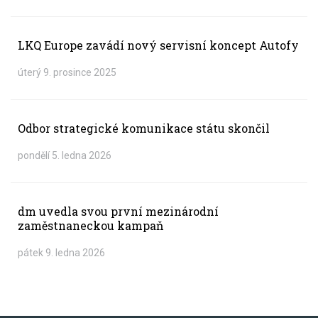
LKQ Europe zavádí nový servisní koncept Autofy
úterý 9. prosince 2025
Odbor strategické komunikace státu skončil
pondělí 5. ledna 2026
dm uvedla svou první mezinárodní
zaměstnaneckou kampaň
pátek 9. ledna 2026