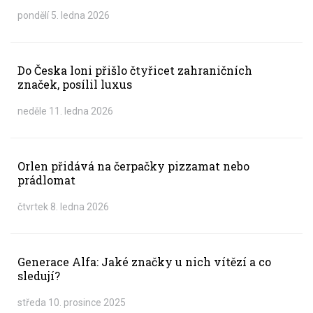
pondělí 5. ledna 2026
Do Česka loni přišlo čtyřicet zahraničních
značek, posílil luxus
neděle 11. ledna 2026
Orlen přidává na čerpačky pizzamat nebo
prádlomat
čtvrtek 8. ledna 2026
Generace Alfa: Jaké značky u nich vítězí a co
sledují?
středa 10. prosince 2025