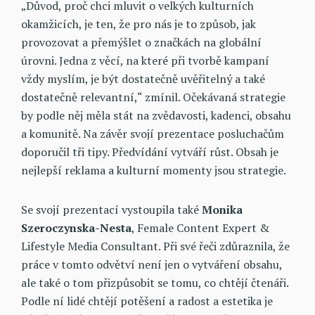
„Důvod, proč chci mluvit o velkých kulturních
okamžicích, je ten, že pro nás je to způsob, jak
provozovat a přemýšlet o značkách na globální
úrovni. Jedna z věcí, na které při tvorbě kampaní
vždy myslím, je být dostatečně uvěřitelný a také
dostatečně relevantní,“ zmínil. Očekávaná strategie
by podle něj měla stát na zvědavosti, kadenci, obsahu
a komunitě. Na závěr svojí prezentace posluchačům
doporučil tři tipy. Předvídání vytváří růst. Obsah je
nejlepší reklama a kulturní momenty jsou strategie.
Se svojí prezentací vystoupila také
Monika
Szeroczynska-Nesta
, Female Content Expert &
Lifestyle Media Consultant. Při své řeči zdůraznila, že
práce v tomto odvětví není jen o vytváření obsahu,
ale také o tom přizpůsobit se tomu, co chtějí čtenáři.
Podle ní lidé chtějí potěšení a radost a estetika je