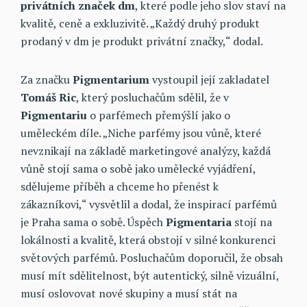
privátních značek dm
, které podle jeho slov staví na
kvalitě, ceně a exkluzivitě. „Každý druhý produkt
prodaný v dm je produkt privátní značky,“ dodal.
Za značku
Pigmentarium
vystoupil její zakladatel
Tomáš Ric
, který posluchačům sdělil, že v
Pigmentariu
o parfémech přemýšlí jako o
uměleckém díle. „Niche parfémy jsou vůně, které
nevznikají na základě marketingové analýzy, každá
vůně stojí sama o sobě jako umělecké vyjádření,
sdělujeme příběh a chceme ho přenést k
zákazníkovi,“ vysvětlil a dodal, že inspirací parfémů
je Praha sama o sobě. Úspěch
Pigmentaria
stojí na
lokálnosti a kvalitě, která obstojí v silné konkurenci
světových parfémů. Posluchačům doporučil, že obsah
musí mít sdělitelnost, být autentický, silně vizuální,
musí oslovovat nové skupiny a musí stát na