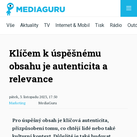
Vše
Aktuality
TV
Internet & Mobil
Tisk
Rádio
Out
Klíčem k úspěšnému
obsahu je autenticita a
relevance
pátek, 3. listopadu 2023, 17:50
Marketing
MediaGuru
Pro úspěšný obsah je klíčová autenticita,
přizpůsobení tomu, co chtějí lidé nebo také
kulturní kontext. Důležité je také budovat