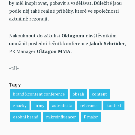
by měl inspirovat, pobavit a vzdělávat. Důležité jsou
podle něj také reálné příběhy, které ve společnosti
aktuálně rezonují.
Nakouknout do zákulisí
Oktagonu
návštěvníkům
umožnil poslední řečník konference
Jakub Schröder
,
PR Manager
Oktagon MMA
.
-tšl-
Tagy
brand&content conference
obsah
content
značky
firmy
autenticita
relevance
kontext
osobní brand
mikroinfluencer
F major