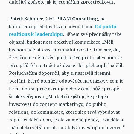
důležitý způsob, jak jej čtenářům zprostředkovat.
Patrik Schober
, CEO
PRAM Consulting
, na
konferenci představil svoji novou knihu
Od public
realtions k leadershipu
. Během své přednášky také
objasnil budoucnost efektivní komunikace. „Měli
bychom udělat existencionální obrat v tom smyslu,
že začneme dělat věci jinak právě proto, abychom se
přes příštích patnáct až dvacet let přehoupli,“ sdělil.
Posluchačům doporučil, aby si nastavili firemní
poslání, které pomůže odpovědět na otázky, v čem je
firma dobrá, proč existuje nebo v čem může prospět
široké veřejnosti. „Marketéři zjišťují, že je lepší
investovat do content marketingu, do public
relations, do komunikace, které sice trvá vybudovat
reputaci delší dobu, je ale za méně peněz, trvá déle a
má daleko větší dosah, než když investují do inzerce,“