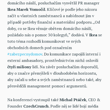
domácího násilí, posluchačům vysvětlil PR manager
Ikea Marek Vomočil
. Klíčové je podle jeho názoru
začít u vlastních zaměstnanců a nabídnout jim v
případě potřeby finanční a materiální podporu. „Od
doby, co se Ikea věnuje obětem domácího násilí,
požádalo nás o pomoc 30 kolegyň,“ dodává. V
Ikea
se
toto téma rozhodli komunikovat ve svých
obchodních domech pod označením
#zabezpecnydomov
. Do komunikace zapojili interní i
externí ambasadory, prostřednictvím nichž oslovili
čtyři miliony
lidí. Na závěr posluchačům doporučil,
aby o značce přemýšleli v dlouhodobém horizontu,
aby začali u sebe a svých zaměstnanců nebo také, aby
přesvědčili management pomocí argumentů.
Na konferenci vystoupil také
Michal Ptáček
, CEO &
Founder
CzechCrunch
. Podle něj se lidé bojí média