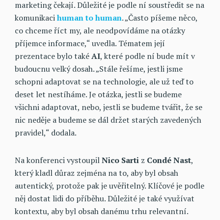
marketing čekají. Důležité je podle ní soustředit se na
komunikaci
human to human
. „Často píšeme něco,
co chceme říct my, ale neodpovídáme na otázky
příjemce informace,“ uvedla. Tématem její
prezentace bylo také
AI
, které podle ní bude mít v
budoucnu velký dosah. „Stále řešíme, jestli jsme
schopni adaptovat se na technologie, ale už teď to
deset let nestíháme. Je otázka, jestli se budeme
všichni adaptovat, nebo, jestli se budeme tvářit, že se
nic neděje a budeme se dál držet starých zavedených
pravidel,“ dodala.
Na konferenci vystoupil
Nico Sarti
z
Condé Nast
,
který kladl důraz zejména na to, aby byl obsah
autentický, protože pak je uvěřitelný. Klíčové je podle
něj dostat lidi do příběhu. Důležité je také využívat
kontextu, aby byl obsah danému trhu relevantní.