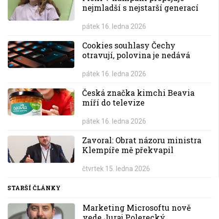
nejmladší s nejstarší generací
pátek 16. ledna 2026
Cookies souhlasy Čechy
otravují, polovina je nedává
pátek 16. ledna 2026
Česká značka kimchi Beavia
míří do televize
pátek 16. ledna 2026
Zavoral: Obrat názoru ministra
Klempíře mě překvapil
čtvrtek 15. ledna 2026
STARŠÍ ČLÁNKY
Marketing Microsoftu nově
vede Juraj Polerecký