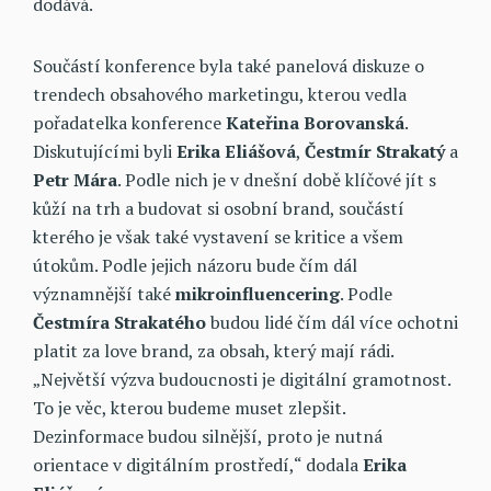
dodává.
Součástí konference byla také panelová diskuze o
trendech obsahového marketingu, kterou vedla
pořadatelka konference
Kateřina Borovanská
.
Diskutujícími byli
Erika Eliášová
,
Čestmír Strakatý
a
Petr Mára
. Podle nich je v dnešní době klíčové jít s
kůží na trh a budovat si osobní brand, součástí
kterého je však také vystavení se kritice a všem
útokům. Podle jejich názoru bude čím dál
významnější také
mikroinfluencering
. Podle
Čestmíra Strakatého
budou lidé čím dál více ochotni
platit za love brand, za obsah, který mají rádi.
„Největší výzva budoucnosti je digitální gramotnost.
To je věc, kterou budeme muset zlepšit.
Dezinformace budou silnější, proto je nutná
orientace v digitálním prostředí,“ dodala
Erika