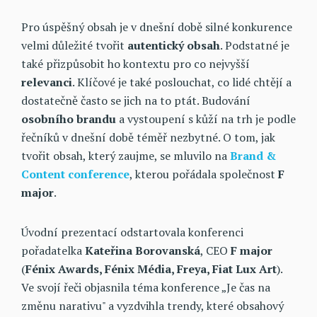
Pro úspěšný obsah je v dnešní době silné konkurence
velmi důležité tvořit
autentický obsah
. Podstatné je
také přizpůsobit ho kontextu pro co nejvyšší
relevanci
. Klíčové je také poslouchat, co lidé chtějí a
dostatečně často se jich na to ptát. Budování
osobního brandu
a vystoupení s kůží na trh je podle
řečníků v dnešní době téměř nezbytné. O tom, jak
tvořit obsah, který zaujme, se mluvilo na
Brand &
Content conference
, kterou pořádala společnost
F
major
.
Úvodní prezentací odstartovala konferenci
pořadatelka
Kateřina Borovanská
, CEO
F major
(
Fénix Awards, Fénix Média, Freya, Fiat Lux Art
).
Ve svojí řeči objasnila téma konference „Je čas na
změnu narativu" a vyzdvihla trendy, které obsahový