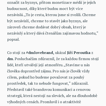
označit za byznys, přitom monetizace médií je jejich
budoucnost, díky které budou moct být více
nezávislá. „To je cesta, kterou jsme si zvolili. Chceme
být nezávislí, chceme to stavět jako byznys, ale
zároveň chceme dodávat dobrý obsah, který je
nezávislý a který dává čtenářům zajímavou hodnotu,“
popsal.
Co stojí za
#dmlovebrand,
ukázal
Jiří Peroutka
z
dm
. Posluchačům zdůraznil, že za každou firmou stojí
lidé, kteří utvářejí její atmosféru. „Stavíme u nás
člověka doprostřed zájmu. Pro nás je člověk vždy
cílem, pokud ho budeme považovat za pouhý
prostředek, tak to nebude fungovat,“ zdůraznil.
Představil také brandovou komunikaci a cenovou
strategii, která nestojí na slevách, ale na dlouhodobě
výhodných cenách. Promluvil i o atraktivitě