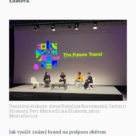
Eliášová
.
Panelová diskuze: zleva Kateřina Borovanská, Čestmír
Strakatý, Petr Mára a Erika Eliášová, zdroj:
MediaGuru.cz
Jak využít známý brand na podporu obětem