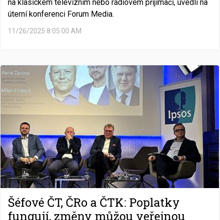
na klasickém televizním nebo rádiovém přijímači, uvedli na
úterní konferenci Forum Media.
11/26/2025 8:05:00 AM
Šéfové ČT, ČRo a ČTK: Poplatky
fungují, změny můžou veřejnou