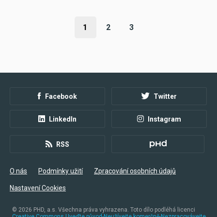
1
2
3
Facebook
Twitter
LinkedIn
Instagram
RSS
O nás
Podmínky užití
Zpracování osobních údajů
Nastavení Cookies
© 2026
PHD, a.s. Všechna práva vyhrazena. Toto dílo podléhá licenci
Creative Commons Uveďte původ-Neužívejte komerčně-Nezpracovávejte