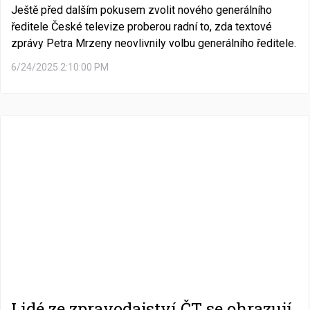
Ještě před dalším pokusem zvolit nového generálního
ředitele České televize proberou radní to, zda textové
zprávy Petra Mrzeny neovlivnily volbu generálního ředitele.
6/24/2025 2:10:00 PM
Lidé ze zpravodajství ČT se ohrazují